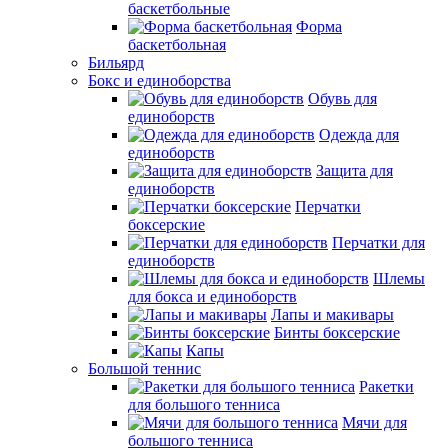
баскетбольные
Форма
баскетбольная
Бильярд
Бокс и единоборства
Обувь для
единоборств
Одежда для
единоборств
Защита для
единоборств
Перчатки
боксерские
Перчатки для
единоборств
Шлемы
для бокса и единоборств
Лапы и макивары
Бинты боксерские
Капы
Большой теннис
Ракетки
для большого тенниса
Мячи для
большого тенниса