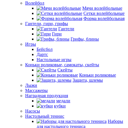
Волейбол
Мячи волейбольные
Сетки волейбольные
Форма волейбольная
Гантели, гири, грифы
Гантели
Гири
Грифы, блины
Игры
Бейсбол
Дартс
Настольные игры
Коньки роликовые, самокаты, скейты
Скейты
Коньки роликовые
Защита, шлемы
Лыжи
Массажеры
Наградная продукция
медали
кубки
Насосы
Настольный теннис
Наборы
для настольного тенниса