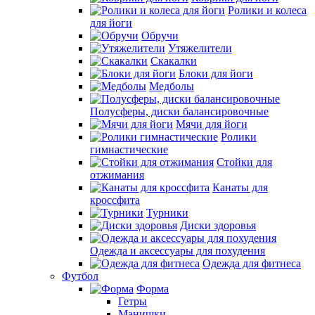
Ролики и колеса
для йоги
Обручи
Утяжелители
Скакалки
Блоки для йоги
Медболы
Полусферы, диски балансировочные
Мячи для йоги
Ролики
гимнастические
Стойки для
отжимания
Канаты для
кроссфита
Турники
Диски здоровья
Одежда и аксессуары для похудения
Одежда для фитнеса
Футбол
Форма
Гетры
Манишки