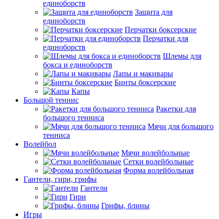
единоборств
Защита для
единоборств
Перчатки боксерские
Перчатки для
единоборств
Шлемы для
бокса и единоборств
Лапы и макивары
Бинты боксерские
Капы
Большой теннис
Ракетки для
большого тенниса
Мячи для большого
тенниса
Волейбол
Мячи волейбольные
Сетки волейбольные
Форма волейбольная
Гантели, гири, грифы
Гантели
Гири
Грифы, блины
Игры