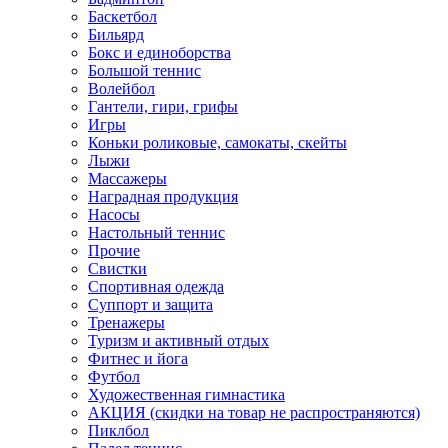
Баскетбол
Бильярд
Бокс и единоборства
Большой теннис
Волейбол
Гантели, гири, грифы
Игры
Коньки роликовые, самокаты, скейты
Лыжи
Массажеры
Наградная продукция
Насосы
Настольный теннис
Прочие
Свистки
Спортивная одежда
Суппорт и защита
Тренажеры
Туризм и активный отдых
Фитнес и йога
Футбол
Художественная гимнастика
АКЦИЯ (скидки на товар не распространяются)
Пиклбол