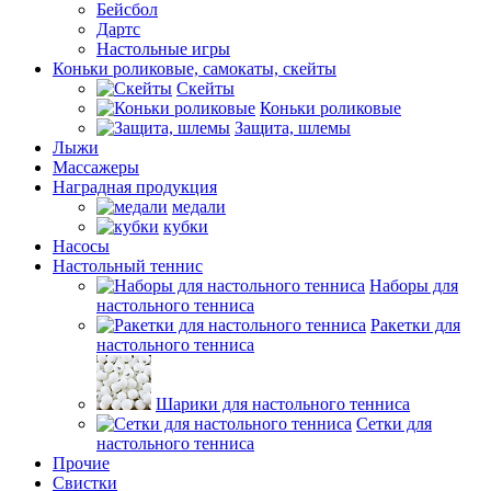
Бейсбол
Дартс
Настольные игры
Коньки роликовые, самокаты, скейты
Скейты
Коньки роликовые
Защита, шлемы
Лыжи
Массажеры
Наградная продукция
медали
кубки
Насосы
Настольный теннис
Наборы для
настольного тенниса
Ракетки для
настольного тенниса
Шарики для настольного тенниса
Сетки для
настольного тенниса
Прочие
Свистки