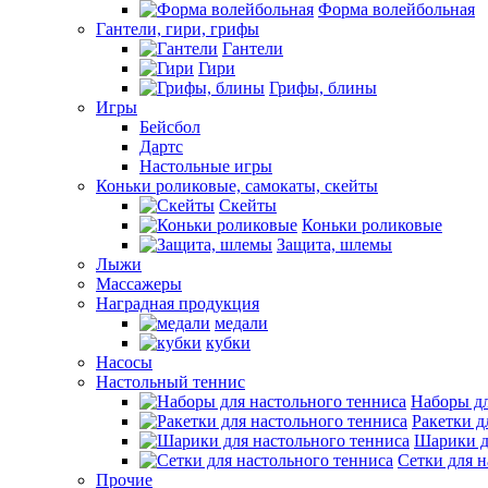
Форма волейбольная
Гантели, гири, грифы
Гантели
Гири
Грифы, блины
Игры
Бейсбол
Дартс
Настольные игры
Коньки роликовые, самокаты, скейты
Скейты
Коньки роликовые
Защита, шлемы
Лыжи
Массажеры
Наградная продукция
медали
кубки
Насосы
Настольный теннис
Наборы дл
Ракетки д
Шарики д
Сетки для н
Прочие