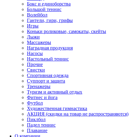
Бокс и единоборства
Большой теннис
Волейбол
Гантели, гири, грифы
Игры
Коньки роликовые, самокаты, скейты
Лыжи
Массажеры
Наградная продукция
Насосы
Настольный теннис
Прочие
Свистки
Спортивная одежда
Суппорт и защита
Тренажеры
Туризм и активный отдых
Фитнес и йога
Футбол
Художественная гимнастика
АКЦИЯ (скидки на товар не распространяются)
Пиклбол
Падел теннис
Плавание
О компании