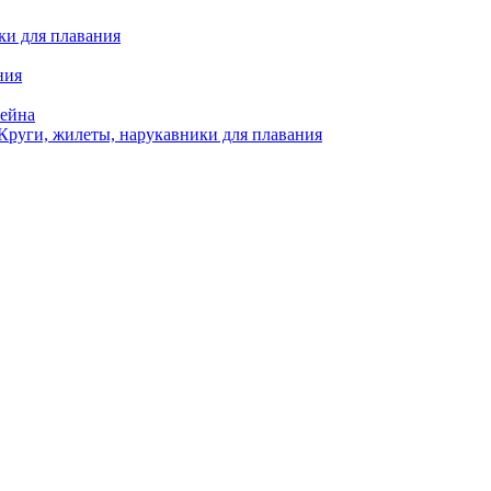
ки для плавания
ния
сейна
Круги, жилеты, нарукавники для плавания