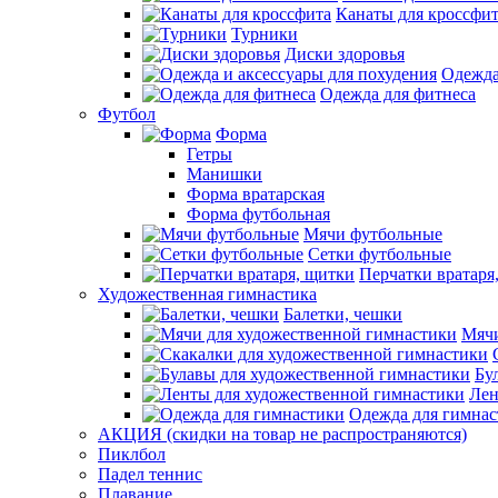
Канаты для кроссфи
Турники
Диски здоровья
Одежда
Одежда для фитнеса
Футбол
Форма
Гетры
Манишки
Форма вратарская
Форма футбольная
Мячи футбольные
Сетки футбольные
Перчатки вратаря
Художественная гимнастика
Балетки, чешки
Мячи
Бу
Лен
Одежда для гимна
АКЦИЯ (скидки на товар не распространяются)
Пиклбол
Падел теннис
Плавание