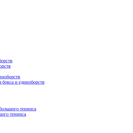
борств
орств
иноборств
 бокса и единоборств
 большого тенниса
шого тенниса