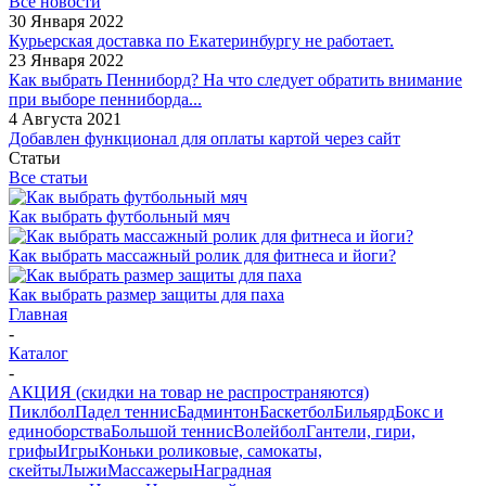
Все новости
30 Января 2022
Курьерская доставка по Екатеринбургу не работает.
23 Января 2022
Как выбрать Пенниборд? На что следует обратить внимание
при выборе пенниборда...
4 Августа 2021
Добавлен функционал для оплаты картой через сайт
Статьи
Все статьи
Как выбрать футбольный мяч
Как выбрать массажный ролик для фитнеса и йоги?
Как выбрать размер защиты для паха
Главная
-
Каталог
-
АКЦИЯ (скидки на товар не распространяются)
Пиклбол
Падел теннис
Бадминтон
Баскетбол
Бильярд
Бокс и
единоборства
Большой теннис
Волейбол
Гантели, гири,
грифы
Игры
Коньки роликовые, самокаты,
скейты
Лыжи
Массажеры
Наградная