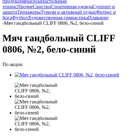
продукция
Насосы
Настольный
теннис
Прочие
Свистки
Спортивная одежда
Суппорт и
защита
Тренажеры
Туризм и активный отдых
Фитнес и
йога
Футбол
Художественная гимнастика
Плавание
-
Мяч гандбольный CLIFF 0806, №2, бело-синий
Мяч гандбольный CLIFF
0806, №2, бело-синий
По акции