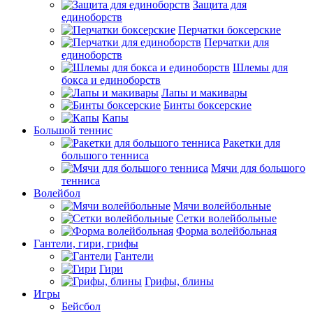
Защита для
единоборств
Перчатки боксерские
Перчатки для
единоборств
Шлемы для
бокса и единоборств
Лапы и макивары
Бинты боксерские
Капы
Большой теннис
Ракетки для
большого тенниса
Мячи для большого
тенниса
Волейбол
Мячи волейбольные
Сетки волейбольные
Форма волейбольная
Гантели, гири, грифы
Гантели
Гири
Грифы, блины
Игры
Бейсбол