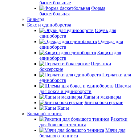
баскетбольные
Форма
баскетбольная
Бильярд
Бокс и единоборства
Обувь для
единоборств
Одежда для
единоборств
Защита для
единоборств
Перчатки
боксерские
Перчатки для
единоборств
Шлемы
для бокса и единоборств
Лапы и макивары
Бинты боксерские
Капы
Большой теннис
Ракетки
для большого тенниса
Мячи для
большого тенниса