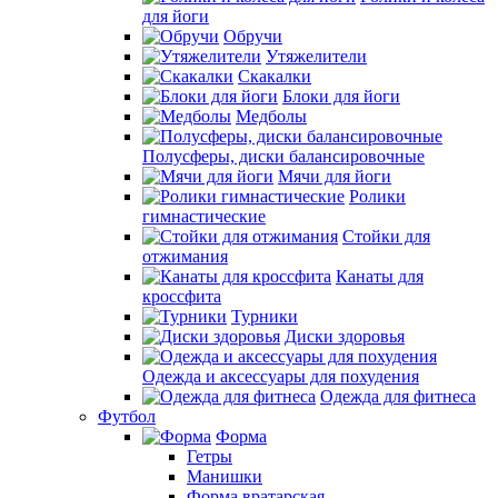
для йоги
Обручи
Утяжелители
Скакалки
Блоки для йоги
Медболы
Полусферы, диски балансировочные
Мячи для йоги
Ролики
гимнастические
Стойки для
отжимания
Канаты для
кроссфита
Турники
Диски здоровья
Одежда и аксессуары для похудения
Одежда для фитнеса
Футбол
Форма
Гетры
Манишки
Форма вратарская