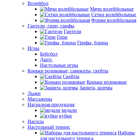
Волейбол
Мячи волейбольные
Сетки волейбольные
Форма волейбольная
Гантели, гири, грифы
Гантели
Гири
Грифы, блины
Игры
Бейсбол
Дартс
Настольные игры
Коньки роликовые, самокаты, скейты
Скейты
Коньки роликовые
Защита, шлемы
Лыжи
Массажеры
Наградная продукция
медали
кубки
Насосы
Настольный теннис
Наборы
для настольного тенниса