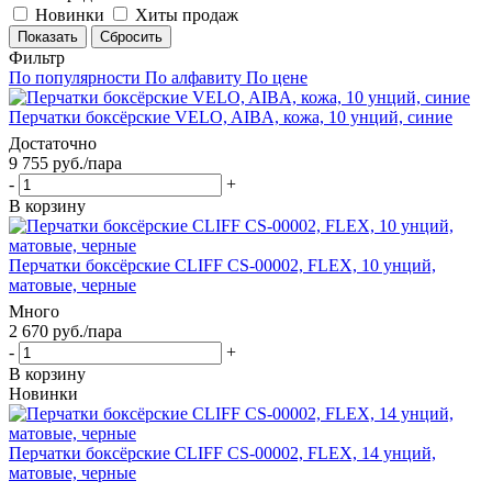
Новинки
Хиты продаж
Сбросить
Фильтр
По популярности
По алфавиту
По цене
Перчатки боксёрские VELO, AIBA, кожа, 10 унций, синие
Достаточно
9 755
руб.
/пара
-
+
В корзину
Перчатки боксёрские CLIFF CS-00002, FLEX, 10 унций,
матовые, черные
Много
2 670
руб.
/пара
-
+
В корзину
Новинки
Перчатки боксёрские CLIFF CS-00002, FLEX, 14 унций,
матовые, черные