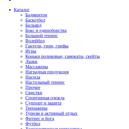
Каталог
Бадминтон
Баскетбол
Бильярд
Бокс и единоборства
Большой теннис
Волейбол
Гантели, гири, грифы
Игры
Коньки роликовые, самокаты, скейты
Лыжи
Массажеры
Наградная продукция
Насосы
Настольный теннис
Прочие
Свистки
Спортивная одежда
Суппорт и защита
Тренажеры
Туризм и активный отдых
Фитнес и йога
Футбол
Художественная гимнастика