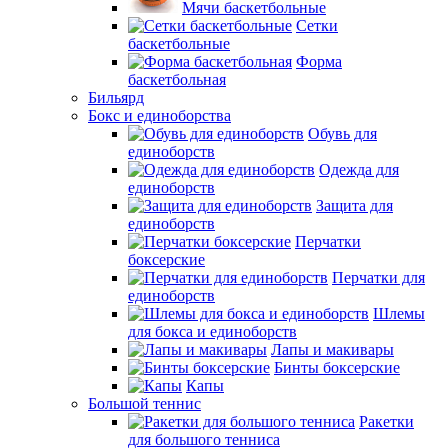
Мячи баскетбольные
Сетки
баскетбольные
Форма
баскетбольная
Бильярд
Бокс и единоборства
Обувь для
единоборств
Одежда для
единоборств
Защита для
единоборств
Перчатки
боксерские
Перчатки для
единоборств
Шлемы
для бокса и единоборств
Лапы и макивары
Бинты боксерские
Капы
Большой теннис
Ракетки
для большого тенниса