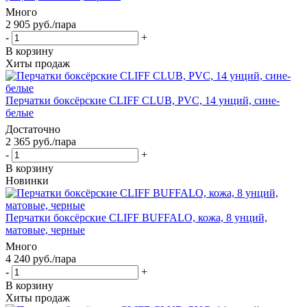
Много
2 905
руб.
/пара
-
+
В корзину
Хиты продаж
Перчатки боксёрские CLIFF CLUB, PVC, 14 унций, сине-
белые
Достаточно
2 365
руб.
/пара
-
+
В корзину
Новинки
Перчатки боксёрские CLIFF BUFFALO, кожа, 8 унций,
матовые, черные
Много
4 240
руб.
/пара
-
+
В корзину
Хиты продаж