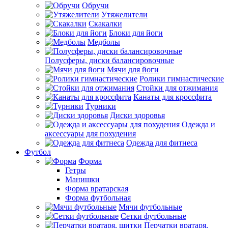
Обручи
Утяжелители
Скакалки
Блоки для йоги
Медболы
Полусферы, диски балансировочные
Мячи для йоги
Ролики гимнастические
Стойки для отжимания
Канаты для кроссфита
Турники
Диски здоровья
Одежда и
аксессуары для похудения
Одежда для фитнеса
Футбол
Форма
Гетры
Манишки
Форма вратарская
Форма футбольная
Мячи футбольные
Сетки футбольные
Перчатки вратаря,