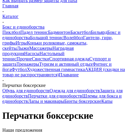
Как выбрать размер защиты для паха
Главная
-
Каталог
-
Бокс и единоборства
Пиклбол
Падел теннис
Бадминтон
Баскетбол
Бильярд
Бокс и
единоборства
Большой теннис
Волейбол
Гантели, гири,
грифы
Игры
Коньки роликовые, самокаты,
скейты
Лыжи
Массажеры
Наградная
продукция
Насосы
Настольный
теннис
Прочие
Свистки
Спортивная одежда
Суппорт и
защита
Тренажеры
Туризм и активный отдых
Фитнес и
йога
Футбол
Художественная гимнастика
АКЦИЯ (скидки на
товар не распространяются)
Плавание
-
Перчатки боксерские
Обувь для единоборств
Одежда для единоборств
Защита для
единоборств
Перчатки для единоборств
Шлемы для бокса и
единоборств
Лапы и макивары
Бинты боксерские
Капы
Перчатки боксерские
Наши предложения