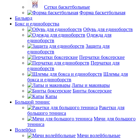
Сетки баскетбольные
Форма баскетбольная
Бильярд
Бокс и единоборства
Обувь для единоборств
Одежда для
единоборств
Защита для
единоборств
Перчатки боксерские
Перчатки для
единоборств
Шлемы для
бокса и единоборств
Лапы и макивары
Бинты боксерские
Капы
Большой теннис
Ракетки для
большого тенниса
Мячи для большого
тенниса
Волейбол
Мячи волейбольные