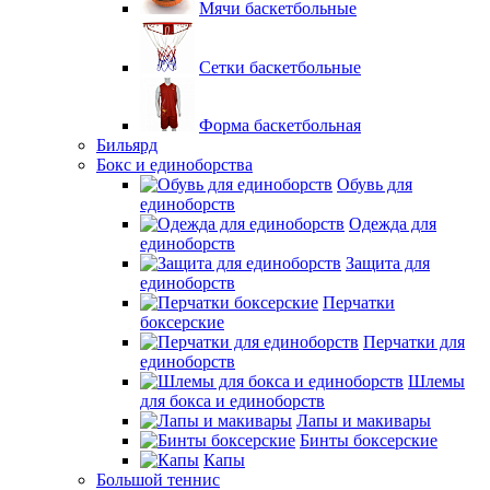
Мячи баскетбольные
Сетки баскетбольные
Форма баскетбольная
Бильярд
Бокс и единоборства
Обувь для
единоборств
Одежда для
единоборств
Защита для
единоборств
Перчатки
боксерские
Перчатки для
единоборств
Шлемы
для бокса и единоборств
Лапы и макивары
Бинты боксерские
Капы
Большой теннис