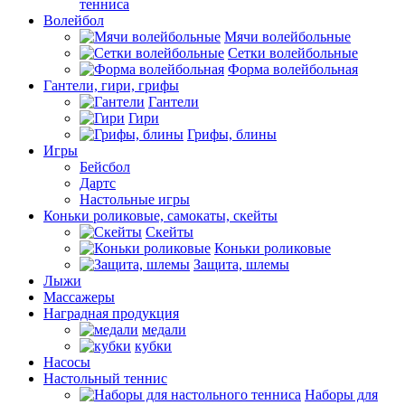
тенниса
Волейбол
Мячи волейбольные
Сетки волейбольные
Форма волейбольная
Гантели, гири, грифы
Гантели
Гири
Грифы, блины
Игры
Бейсбол
Дартс
Настольные игры
Коньки роликовые, самокаты, скейты
Скейты
Коньки роликовые
Защита, шлемы
Лыжи
Массажеры
Наградная продукция
медали
кубки
Насосы
Настольный теннис
Наборы для