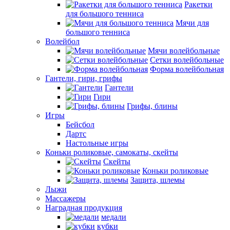
Ракетки
для большого тенниса
Мячи для
большого тенниса
Волейбол
Мячи волейбольные
Сетки волейбольные
Форма волейбольная
Гантели, гири, грифы
Гантели
Гири
Грифы, блины
Игры
Бейсбол
Дартс
Настольные игры
Коньки роликовые, самокаты, скейты
Скейты
Коньки роликовые
Защита, шлемы
Лыжи
Массажеры
Наградная продукция
медали
кубки