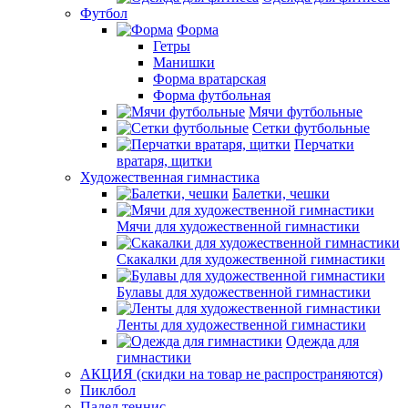
Футбол
Форма
Гетры
Манишки
Форма вратарская
Форма футбольная
Мячи футбольные
Сетки футбольные
Перчатки
вратаря, щитки
Художественная гимнастика
Балетки, чешки
Мячи для художественной гимнастики
Скакалки для художественной гимнастики
Булавы для художественной гимнастики
Ленты для художественной гимнастики
Одежда для
гимнастики
АКЦИЯ (скидки на товар не распространяются)
Пиклбол
Падел теннис