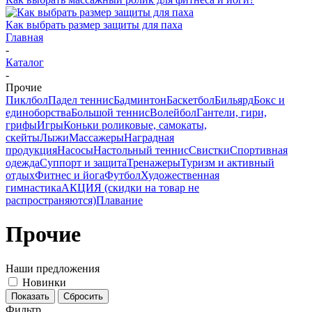
Как выбрать размер защиты для паха
Главная
-
Каталог
-
Прочие
Пиклбол
Падел теннис
Бадминтон
Баскетбол
Бильярд
Бокс и
единоборства
Большой теннис
Волейбол
Гантели, гири,
грифы
Игры
Коньки роликовые, самокаты,
скейты
Лыжи
Массажеры
Наградная
продукция
Насосы
Настольный теннис
Свистки
Спортивная
одежда
Суппорт и защита
Тренажеры
Туризм и активный
отдых
Фитнес и йога
Футбол
Художественная
гимнастика
АКЦИЯ (скидки на товар не
распространяются)
Плавание
Прочие
Наши предложения
Новинки
Сбросить
Фильтр