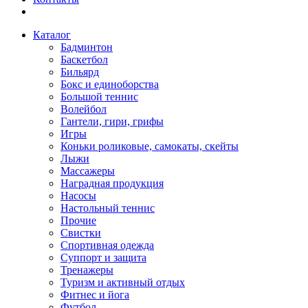
Каталог
Бадминтон
Баскетбол
Бильярд
Бокс и единоборства
Большой теннис
Волейбол
Гантели, гири, грифы
Игры
Коньки роликовые, самокаты, скейты
Лыжи
Массажеры
Наградная продукция
Насосы
Настольный теннис
Прочие
Свистки
Спортивная одежда
Суппорт и защита
Тренажеры
Туризм и активный отдых
Фитнес и йога
Футбол