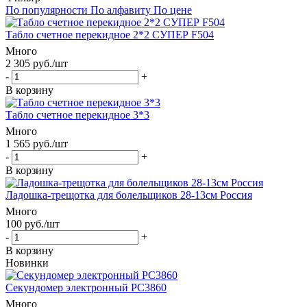
По популярности
По алфавиту
По цене
Табло счетное перекидное 2*2 СУПЕР F504
Много
2 305
руб.
/шт
-
+
В корзину
Табло счетное перекидное 3*3
Много
1 565
руб.
/шт
-
+
В корзину
Ладошка-трещотка для болельщиков 28-13см Россия
Много
100
руб.
/шт
-
+
В корзину
Новинки
Секундомер электронный РС3860
Много