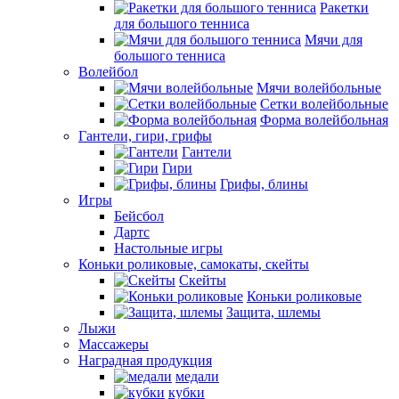
Ракетки
для большого тенниса
Мячи для
большого тенниса
Волейбол
Мячи волейбольные
Сетки волейбольные
Форма волейбольная
Гантели, гири, грифы
Гантели
Гири
Грифы, блины
Игры
Бейсбол
Дартс
Настольные игры
Коньки роликовые, самокаты, скейты
Скейты
Коньки роликовые
Защита, шлемы
Лыжи
Массажеры
Наградная продукция
медали
кубки