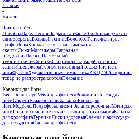
Главная
-
Каталог
-
Фитнес и йога
Пиклбол
Падел теннис
Бадминтон
Баскетбол
Бильярд
Бокс и
единоборства
Большой теннис
Волейбол
Гантели, гири,
грифы
Игры
Коньки роликовые, самокаты,
скейты
Лыжи
Массажеры
Наградная
продукция
Насосы
Настольный
теннис
Прочие
Свистки
Спортивная одежда
Суппорт и
защита
Тренажеры
Туризм и активный отдых
Фитнес и
йога
Футбол
Художественная гимнастика
АКЦИЯ (скидки на
товар не распространяются)
Плавание
-
Коврики для йоги
Весы
Эспандеры
Мячи для фитнеса
Ролики и колеса для
йоги
Обручи
Утяжелители
Скакалки
Блоки для
йоги
Медболы
Полусферы, диски балансировочные
Мячи для
йоги
Ролики гимнастические
Стойки для отжимания
Канаты
для кроссфита
Турники
Диски здоровья
Одежда и аксессуары
для похудения
Одежда для фитнеса
Коврики для йоги