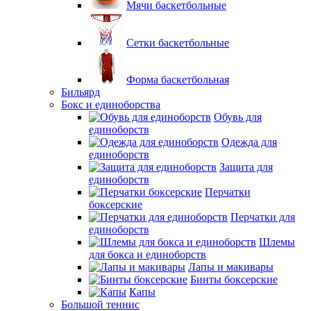
Мячи баскетбольные
Сетки баскетбольные
Форма баскетбольная
Бильярд
Бокс и единоборства
Обувь для
единоборств
Одежда для
единоборств
Защита для
единоборств
Перчатки
боксерские
Перчатки для
единоборств
Шлемы
для бокса и единоборств
Лапы и макивары
Бинты боксерские
Капы
Большой теннис