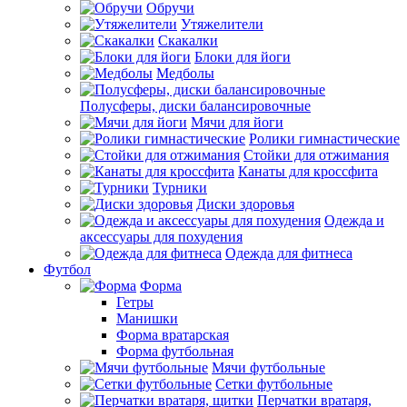
Обручи
Утяжелители
Скакалки
Блоки для йоги
Медболы
Полусферы, диски балансировочные
Мячи для йоги
Ролики гимнастические
Стойки для отжимания
Канаты для кроссфита
Турники
Диски здоровья
Одежда и
аксессуары для похудения
Одежда для фитнеса
Футбол
Форма
Гетры
Манишки
Форма вратарская
Форма футбольная
Мячи футбольные
Сетки футбольные
Перчатки вратаря,