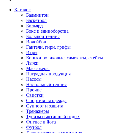
Каталог
Бадминтон
Баскетбол
Бильярд
Бокс и единоборства
Большой теннис
Волейбол
Гантели, гири, грифы
Игры
Коньки роликовые, самокаты, скейты
Лыжи
Массажеры
Наградная продукция
Насосы
Настольный теннис
Прочие
Свистки
Спортивная одежда
Суппорт и защита
Тренажеры
Туризм и активный отдых
Фитнес и йога
Футбол
Художественная гимнастика