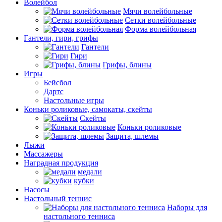
Волейбол
Мячи волейбольные
Сетки волейбольные
Форма волейбольная
Гантели, гири, грифы
Гантели
Гири
Грифы, блины
Игры
Бейсбол
Дартс
Настольные игры
Коньки роликовые, самокаты, скейты
Скейты
Коньки роликовые
Защита, шлемы
Лыжи
Массажеры
Наградная продукция
медали
кубки
Насосы
Настольный теннис
Наборы для
настольного тенниса