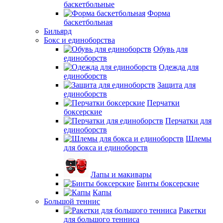
баскетбольные
Форма
баскетбольная
Бильярд
Бокс и единоборства
Обувь для
единоборств
Одежда для
единоборств
Защита для
единоборств
Перчатки
боксерские
Перчатки для
единоборств
Шлемы
для бокса и единоборств
Лапы и макивары
Бинты боксерские
Капы
Большой теннис
Ракетки
для большого тенниса