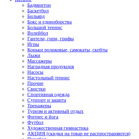
Бадминтон
Баскетбол
Бильярд
Бокс и единоборства
Большой теннис
Волейбол
Гантели, гири, грифы
Игры
Коньки роликовые, самокаты, скейты
Лыжи
Массажеры
Наградная продукция
Насосы
Настольный теннис
Прочие
Свистки
Спортивная одежда
Суппорт и защита
Тренажеры
Туризм и активный отдых
Фитнес и йога
Футбол
Художественная гимнастика
АКЦИЯ (скидки на товар не распространяются)