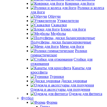
Коврики для йоги
Ролики и колеса
для йоги
Обручи
Утяжелители
Скакалки
Блоки для йоги
Медболы
Полусферы, диски балансировочные
Мячи для йоги
Ролики
гимнастические
Стойки для
отжимания
Канаты для
кроссфита
Турники
Диски здоровья
Одежда и аксессуары для похудения
Одежда для фитнеса
Футбол
Форма
Гетры