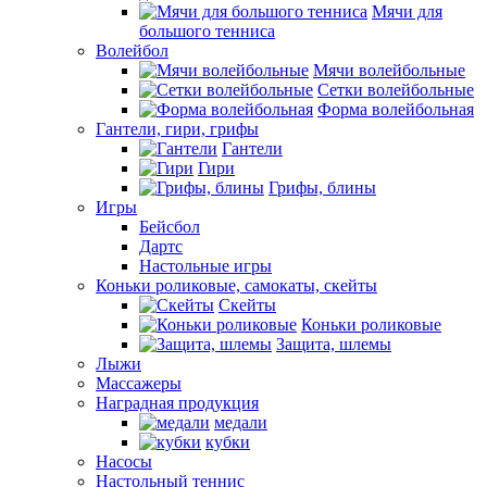
Мячи для
большого тенниса
Волейбол
Мячи волейбольные
Сетки волейбольные
Форма волейбольная
Гантели, гири, грифы
Гантели
Гири
Грифы, блины
Игры
Бейсбол
Дартс
Настольные игры
Коньки роликовые, самокаты, скейты
Скейты
Коньки роликовые
Защита, шлемы
Лыжи
Массажеры
Наградная продукция
медали
кубки
Насосы
Настольный теннис