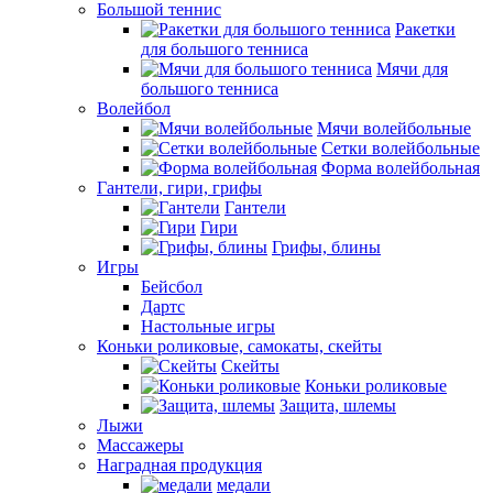
Большой теннис
Ракетки
для большого тенниса
Мячи для
большого тенниса
Волейбол
Мячи волейбольные
Сетки волейбольные
Форма волейбольная
Гантели, гири, грифы
Гантели
Гири
Грифы, блины
Игры
Бейсбол
Дартс
Настольные игры
Коньки роликовые, самокаты, скейты
Скейты
Коньки роликовые
Защита, шлемы
Лыжи
Массажеры
Наградная продукция
медали