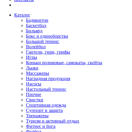
Каталог
Бадминтон
Баскетбол
Бильярд
Бокс и единоборства
Большой теннис
Волейбол
Гантели, гири, грифы
Игры
Коньки роликовые, самокаты, скейты
Лыжи
Массажеры
Наградная продукция
Насосы
Настольный теннис
Прочие
Свистки
Спортивная одежда
Суппорт и защита
Тренажеры
Туризм и активный отдых
Фитнес и йога
Футбол