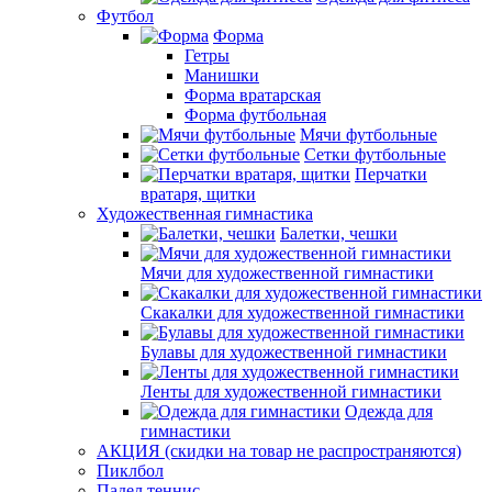
Футбол
Форма
Гетры
Манишки
Форма вратарская
Форма футбольная
Мячи футбольные
Сетки футбольные
Перчатки
вратаря, щитки
Художественная гимнастика
Балетки, чешки
Мячи для художественной гимнастики
Скакалки для художественной гимнастики
Булавы для художественной гимнастики
Ленты для художественной гимнастики
Одежда для
гимнастики
АКЦИЯ (скидки на товар не распространяются)
Пиклбол
Падел теннис