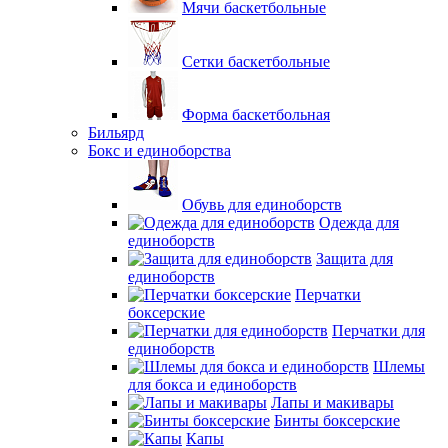
Мячи баскетбольные
Сетки баскетбольные
Форма баскетбольная
Бильярд
Бокс и единоборства
Обувь для единоборств
Одежда для
единоборств
Защита для
единоборств
Перчатки
боксерские
Перчатки для
единоборств
Шлемы
для бокса и единоборств
Лапы и макивары
Бинты боксерские
Капы