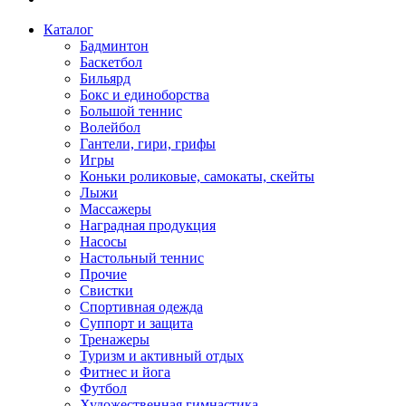
Каталог
Бадминтон
Баскетбол
Бильярд
Бокс и единоборства
Большой теннис
Волейбол
Гантели, гири, грифы
Игры
Коньки роликовые, самокаты, скейты
Лыжи
Массажеры
Наградная продукция
Насосы
Настольный теннис
Прочие
Свистки
Спортивная одежда
Суппорт и защита
Тренажеры
Туризм и активный отдых
Фитнес и йога
Футбол
Художественная гимнастика