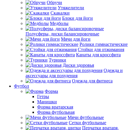
Обручи
Утяжелители
Скакалки
Блоки для йоги
Медболы
Полусферы, диски балансировочные
Мячи для йоги
Ролики гимнастические
Стойки для отжимания
Канаты для кроссфита
Турники
Диски здоровья
Одежда и
аксессуары для похудения
Одежда для фитнеса
Футбол
Форма
Гетры
Манишки
Форма вратарская
Форма футбольная
Мячи футбольные
Сетки футбольные
Перчатки вратаря,