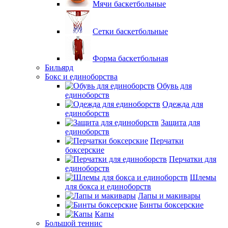
Мячи баскетбольные
Сетки баскетбольные
Форма баскетбольная
Бильярд
Бокс и единоборства
Обувь для
единоборств
Одежда для
единоборств
Защита для
единоборств
Перчатки
боксерские
Перчатки для
единоборств
Шлемы
для бокса и единоборств
Лапы и макивары
Бинты боксерские
Капы
Большой теннис