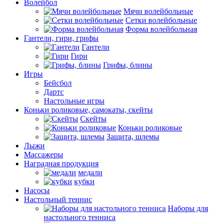
Волейбол
Мячи волейбольные
Сетки волейбольные
Форма волейбольная
Гантели, гири, грифы
Гантели
Гири
Грифы, блины
Игры
Бейсбол
Дартс
Настольные игры
Коньки роликовые, самокаты, скейты
Скейты
Коньки роликовые
Защита, шлемы
Лыжи
Массажеры
Наградная продукция
медали
кубки
Насосы
Настольный теннис
Наборы для
настольного тенниса