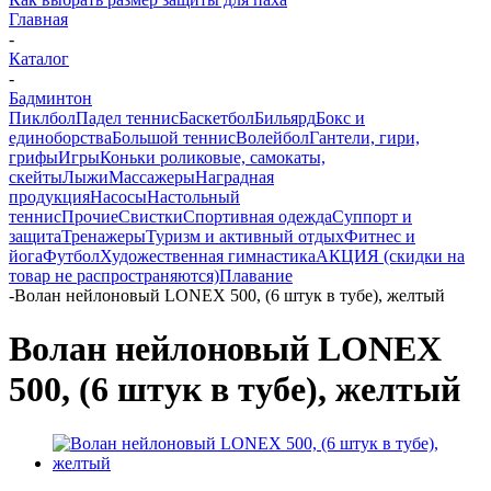
Главная
-
Каталог
-
Бадминтон
Пиклбол
Падел теннис
Баскетбол
Бильярд
Бокс и
единоборства
Большой теннис
Волейбол
Гантели, гири,
грифы
Игры
Коньки роликовые, самокаты,
скейты
Лыжи
Массажеры
Наградная
продукция
Насосы
Настольный
теннис
Прочие
Свистки
Спортивная одежда
Суппорт и
защита
Тренажеры
Туризм и активный отдых
Фитнес и
йога
Футбол
Художественная гимнастика
АКЦИЯ (скидки на
товар не распространяются)
Плавание
-
Волан нейлоновый LONEX 500, (6 штук в тубе), желтый
Волан нейлоновый LONEX
500, (6 штук в тубе), желтый