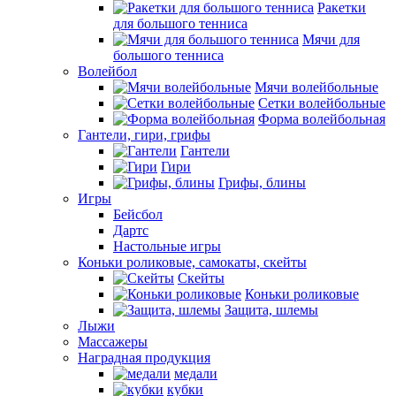
Ракетки
для большого тенниса
Мячи для
большого тенниса
Волейбол
Мячи волейбольные
Сетки волейбольные
Форма волейбольная
Гантели, гири, грифы
Гантели
Гири
Грифы, блины
Игры
Бейсбол
Дартс
Настольные игры
Коньки роликовые, самокаты, скейты
Скейты
Коньки роликовые
Защита, шлемы
Лыжи
Массажеры
Наградная продукция
медали
кубки