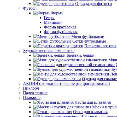
Одежда для фитнеса
Футбол
Форма
Гетры
Манишки
Форма вратарская
Форма футбольная
Мячи футбольные
Сетки футбольные
Перчатки вратаря
Художественная гимнастика
Балетки, чешки
Мячи
Бу
Лен
Одежда для гимна
АКЦИЯ (скидки на товар не распространяются)
Пиклбол
Падел теннис
Плавание
Ласты для плавания
Маски и труб
Очки для плавания
Шапочки для плава