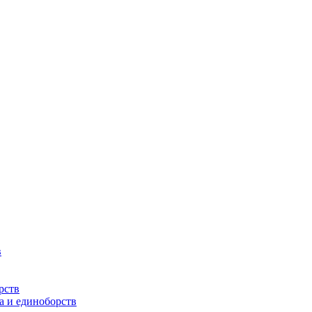
в
рств
а и единоборств