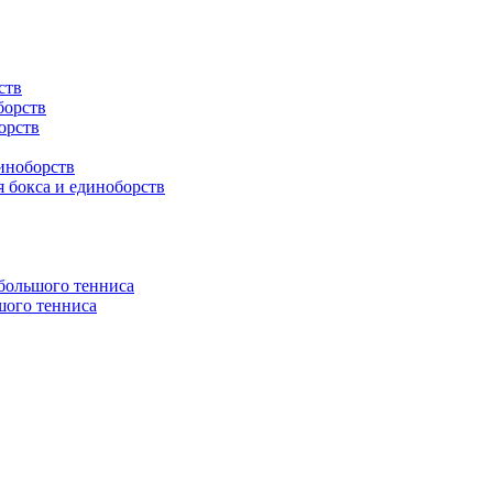
ств
борств
орств
иноборств
 бокса и единоборств
 большого тенниса
шого тенниса