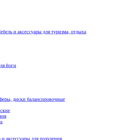
ебель и аксессуары для туризма, отдыха
для йоги
феры, диски балансировочные
еские
ния
та
 и аксессуары для похудения