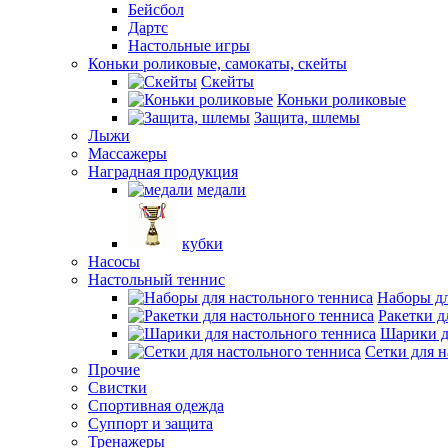
Бейсбол
Дартс
Настольные игры
Коньки роликовые, самокаты, скейты
Скейты
Коньки роликовые
Защита, шлемы
Лыжи
Массажеры
Наградная продукция
медали
кубки
Насосы
Настольный теннис
Наборы дл
Ракетки д
Шарики д
Сетки для н
Прочие
Свистки
Спортивная одежда
Суппорт и защита
Тренажеры