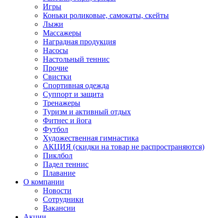
Игры
Коньки роликовые, самокаты, скейты
Лыжи
Массажеры
Наградная продукция
Насосы
Настольный теннис
Прочие
Свистки
Спортивная одежда
Суппорт и защита
Тренажеры
Туризм и активный отдых
Фитнес и йога
Футбол
Художественная гимнастика
АКЦИЯ (скидки на товар не распространяются)
Пиклбол
Падел теннис
Плавание
О компании
Новости
Сотрудники
Вакансии
Акции