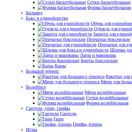
Сетки баскетбольные
Форма баскетбольная
Бильярд
Бокс и единоборства
Обувь для единобор
Одежда для едино
Защита для единоб
Перчатки боксерские
Перчатки для ед
Шлемы для
Лапы и макивары
Бинты боксерские
Капы
Большой теннис
Ракетки для
Мячи для боль
Волейбол
Мячи волейбольные
Сетки волейбольные
Форма волейбольная
Гантели, гири, грифы
Гантели
Гири
Грифы, блины
Игры