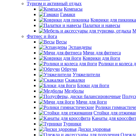
Туризм и активный отдых
Компасы
Гамаки
Коврики для пикника
Палатки и навесы
М
Фитнес и йога
Весы
Эспандеры
Мячи для фитнеса
Коврики для йоги
Ролики и колеса 
Обручи
Утяжелители
Скакалки
Блоки для йоги
Медболы
Полус
Мячи для йоги
Ролики гимнастич
Стойки для отжима
Канаты для кроссфи
Турники
Диски здоровья
Одежда