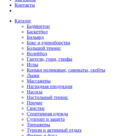
Контакты
Каталог
Бадминтон
Баскетбол
Бильярд
Бокс и единоборства
Большой теннис
Волейбол
Гантели, гири, грифы
Игры
Коньки роликовые, самокаты, скейты
Лыжи
Массажеры
Наградная продукция
Насосы
Настольный теннис
Прочие
Свистки
Спортивная одежда
Суппорт и защита
Тренажеры
Туризм и активный отдых
Фитнес и йога