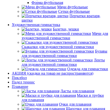
Форма футбольная
Мячи футбольные
Сетки футбольные
Перчатки вратаря,
щитки
Художественная гимнастика
Балетки, чешки
Мячи для
художественной гимнастики
Скакалки для художественной гимнастики
Булавы
для художественной гимнастики
Ленты
для художественной гимнастики
Одежда для гимнастики
АКЦИЯ (скидки на товар не распространяются)
Пиклбол
Падел теннис
Плавание
Ласты для плавания
Маски и трубки
для плавания
Очки для плавания
Шапочки для плавания