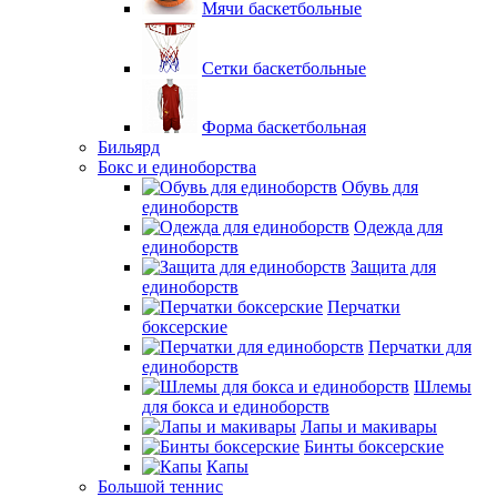
Мячи баскетбольные
Сетки баскетбольные
Форма баскетбольная
Бильярд
Бокс и единоборства
Обувь для
единоборств
Одежда для
единоборств
Защита для
единоборств
Перчатки
боксерские
Перчатки для
единоборств
Шлемы
для бокса и единоборств
Лапы и макивары
Бинты боксерские
Капы
Большой теннис