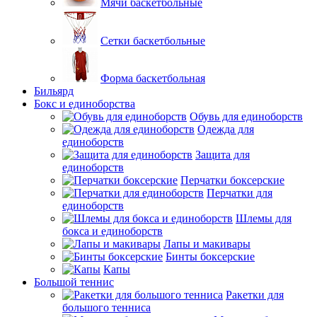
Мячи баскетбольные
Сетки баскетбольные
Форма баскетбольная
Бильярд
Бокс и единоборства
Обувь для единоборств
Одежда для
единоборств
Защита для
единоборств
Перчатки боксерские
Перчатки для
единоборств
Шлемы для
бокса и единоборств
Лапы и макивары
Бинты боксерские
Капы
Большой теннис
Ракетки для
большого тенниса