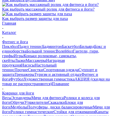
Как выбрать массажный ролик для фитнеса и йоги?
Как выбрать размер защиты для паха
Главная
-
Каталог
-
Фитнес и йога
Пиклбол
Падел теннис
Бадминтон
Баскетбол
Бильярд
Бокс и
единоборства
Большой теннис
Волейбол
Гантели, гири,
грифы
Игры
Коньки роликовые, самокаты,
скейты
Лыжи
Массажеры
Наградная
продукция
Насосы
Настольный
теннис
Прочие
Свистки
Спортивная одежда
Суппорт и
защита
Тренажеры
Туризм и активный отдых
Фитнес и
йога
Футбол
Художественная гимнастика
АКЦИЯ (скидки на
товар не распространяются)
Плавание
-
Коврики для йоги
Весы
Эспандеры
Мячи для фитнеса
Ролики и колеса для
йоги
Обручи
Утяжелители
Скакалки
Блоки для
йоги
Медболы
Полусферы, диски балансировочные
Мячи для
йоги
Ролики гимнастические
Стойки для отжимания
Канаты