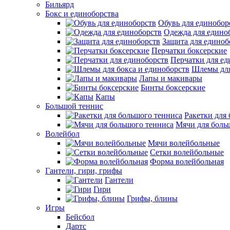
Бильярд
Бокс и единоборства
Обувь для единобор
Одежда для едино
Защита для единоб
Перчатки боксерские
Перчатки для ед
Шлемы для
Лапы и макивары
Бинты боксерские
Капы
Большой теннис
Ракетки для
Мячи для боль
Волейбол
Мячи волейбольные
Сетки волейбольные
Форма волейбольная
Гантели, гири, грифы
Гантели
Гири
Грифы, блины
Игры
Бейсбол
Дартс