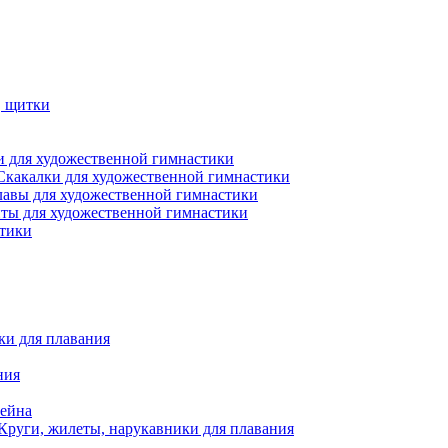
, щитки
 для художественной гимнастики
Скакалки для художественной гимнастики
лавы для художественной гимнастики
ты для художественной гимнастики
стики
ки для плавания
ния
сейна
Круги, жилеты, нарукавники для плавания