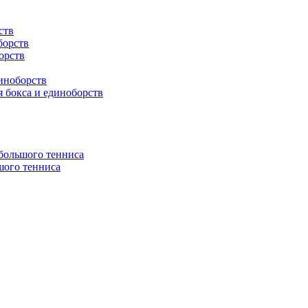
ств
борств
орств
иноборств
 бокса и единоборств
 большого тенниса
шого тенниса