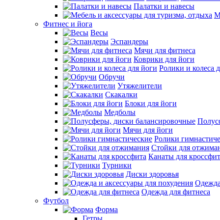
Палатки и навесы
М
Фитнес и йога
Весы
Эспандеры
Мячи для фитнеса
Коврики для йоги
Ролики и колеса 
Обручи
Утяжелители
Скакалки
Блоки для йоги
Медболы
Полус
Мячи для йоги
Ролики гимнастич
Стойки для отжима
Канаты для кроссфи
Турники
Диски здоровья
Одежда
Одежда для фитнеса
Футбол
Форма
Гетры