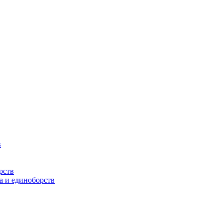
в
рств
а и единоборств