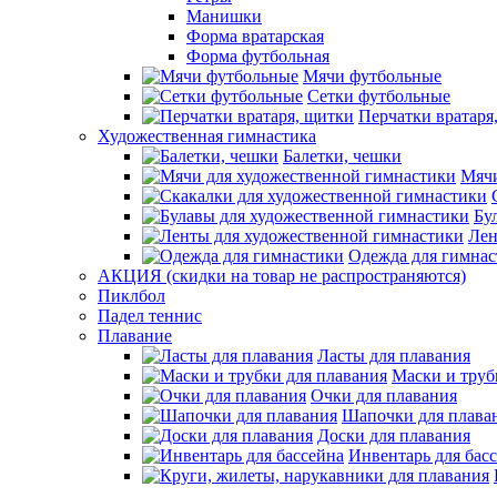
Манишки
Форма вратарская
Форма футбольная
Мячи футбольные
Сетки футбольные
Перчатки вратаря
Художественная гимнастика
Балетки, чешки
Мячи
Бу
Лен
Одежда для гимна
АКЦИЯ (скидки на товар не распространяются)
Пиклбол
Падел теннис
Плавание
Ласты для плавания
Маски и труб
Очки для плавания
Шапочки для плава
Доски для плавания
Инвентарь для бас