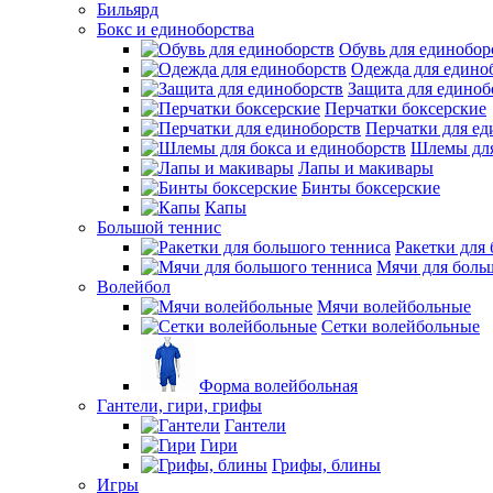
Бильярд
Бокс и единоборства
Обувь для единобор
Одежда для едино
Защита для единоб
Перчатки боксерские
Перчатки для ед
Шлемы для
Лапы и макивары
Бинты боксерские
Капы
Большой теннис
Ракетки для
Мячи для боль
Волейбол
Мячи волейбольные
Сетки волейбольные
Форма волейбольная
Гантели, гири, грифы
Гантели
Гири
Грифы, блины
Игры