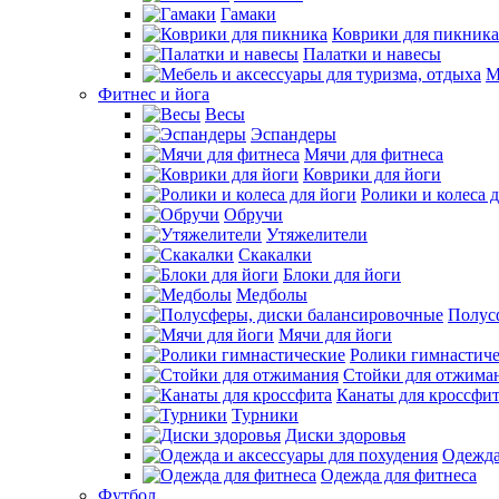
Гамаки
Коврики для пикника
Палатки и навесы
М
Фитнес и йога
Весы
Эспандеры
Мячи для фитнеса
Коврики для йоги
Ролики и колеса 
Обручи
Утяжелители
Скакалки
Блоки для йоги
Медболы
Полус
Мячи для йоги
Ролики гимнастич
Стойки для отжима
Канаты для кроссфи
Турники
Диски здоровья
Одежда
Одежда для фитнеса
Футбол