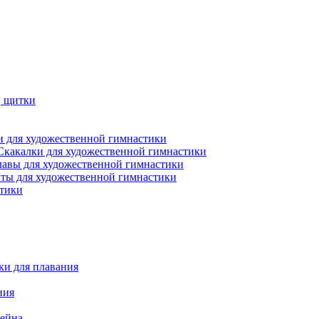
, щитки
 для художественной гимнастики
Скакалки для художественной гимнастики
лавы для художественной гимнастики
ты для художественной гимнастики
стики
ки для плавания
ния
сейна