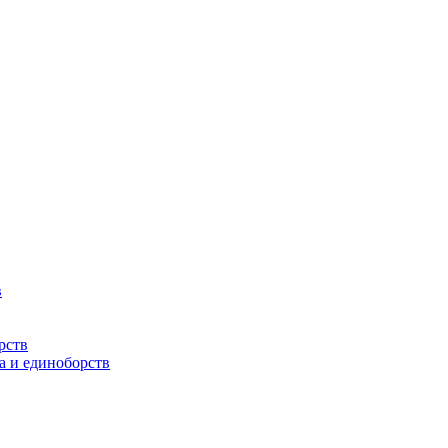
в
рств
а и единоборств