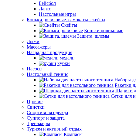
Бейсбол
Дартс
Настольные игры
Коньки роликовые, самокаты, скейты
Скейты
Коньки роликовые
Защита, шлемы
Лыжи
Массажеры
Наградная продукция
медали
кубки
Насосы
Настольный теннис
Наборы дл
Ракетки д
Шарики д
Сетки для н
Прочие
Свистки
Спортивная одежда
Суппорт и защита
Тренажеры
Туризм и активный отдых
Компасы