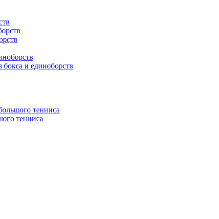
ств
борств
орств
иноборств
 бокса и единоборств
 большого тенниса
шого тенниса