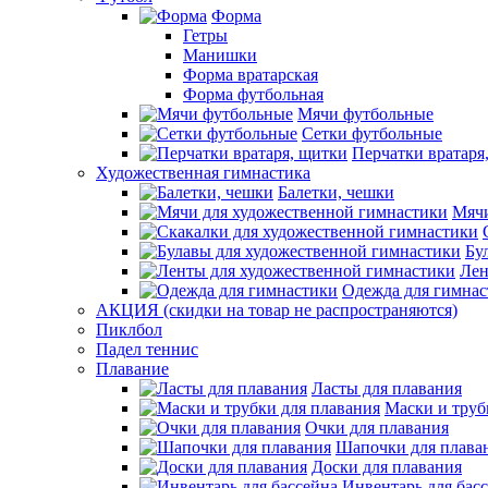
Форма
Гетры
Манишки
Форма вратарская
Форма футбольная
Мячи футбольные
Сетки футбольные
Перчатки вратаря
Художественная гимнастика
Балетки, чешки
Мячи
Бу
Лен
Одежда для гимна
АКЦИЯ (скидки на товар не распространяются)
Пиклбол
Падел теннис
Плавание
Ласты для плавания
Маски и труб
Очки для плавания
Шапочки для плава
Доски для плавания
Инвентарь для бас