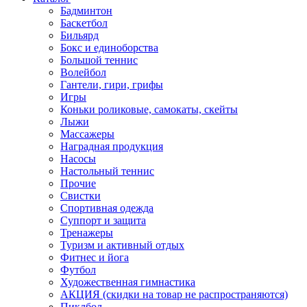
Бадминтон
Баскетбол
Бильярд
Бокс и единоборства
Большой теннис
Волейбол
Гантели, гири, грифы
Игры
Коньки роликовые, самокаты, скейты
Лыжи
Массажеры
Наградная продукция
Насосы
Настольный теннис
Прочие
Свистки
Спортивная одежда
Суппорт и защита
Тренажеры
Туризм и активный отдых
Фитнес и йога
Футбол
Художественная гимнастика
АКЦИЯ (скидки на товар не распространяются)
Пиклбол