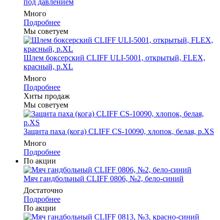
под давлением
Много
Подробнее
Мы советуем
Шлем боксерский CLIFF ULI-5001, открытый, FLEX,
красный, р.XL
Много
Подробнее
Хиты продаж
Мы советуем
Защита паха (кога) CLIFF CS-10090, хлопок, белая, р.XS
Много
Подробнее
По акции
Мяч гандбольный CLIFF 0806, №2, бело-синий
Достаточно
Подробнее
По акции