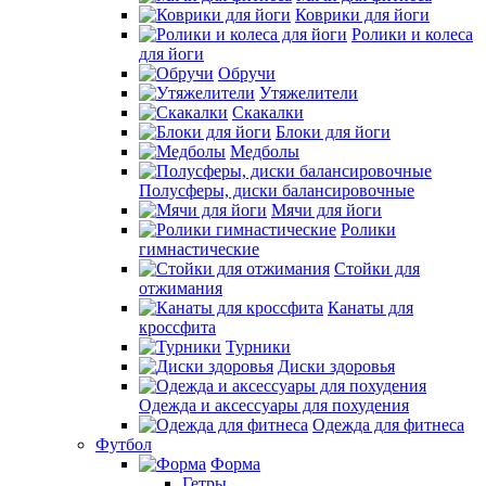
Коврики для йоги
Ролики и колеса
для йоги
Обручи
Утяжелители
Скакалки
Блоки для йоги
Медболы
Полусферы, диски балансировочные
Мячи для йоги
Ролики
гимнастические
Стойки для
отжимания
Канаты для
кроссфита
Турники
Диски здоровья
Одежда и аксессуары для похудения
Одежда для фитнеса
Футбол
Форма
Гетры