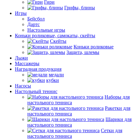
Гири
Грифы, блины
Игры
Бейсбол
Дартс
Настольные игры
Коньки роликовые, самокаты, скейты
Скейты
Коньки роликовые
Защита, шлемы
Лыжи
Массажеры
Наградная продукция
медали
кубки
Насосы
Настольный теннис
Наборы для
настольного тенниса
Ракетки для
настольного тенниса
Шарики для
настольного тенниса
Сетки для
настольного тенниса