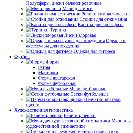
Полусферы, диски балансировочные
Мячи для йоги
Ролики гимнастические
Стойки для отжимания
Канаты для кроссфита
Турники
Диски здоровья
Одежда и
аксессуары для похудения
Одежда для фитнеса
Футбол
Форма
Гетры
Манишки
Форма вратарская
Форма футбольная
Мячи футбольные
Сетки футбольные
Перчатки вратаря,
щитки
Художественная гимнастика
Балетки, чешки
Мячи для
художественной гимнастики