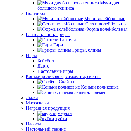
Мячи для
большого тенниса
Волейбол
Мячи волейбольные
Сетки волейбольные
Форма волейбольная
Гантели, гири, грифы
Гантели
Гири
Грифы, блины
Игры
Бейсбол
Дартс
Настольные игры
Коньки роликовые, самокаты, скейты
Скейты
Коньки роликовые
Защита, шлемы
Лыжи
Массажеры
Наградная продукция
медали
кубки
Насосы
Настольный теннис