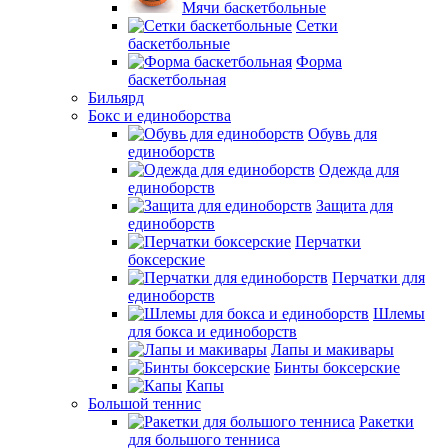
Мячи баскетбольные
Сетки
баскетбольные
Форма
баскетбольная
Бильярд
Бокс и единоборства
Обувь для
единоборств
Одежда для
единоборств
Защита для
единоборств
Перчатки
боксерские
Перчатки для
единоборств
Шлемы
для бокса и единоборств
Лапы и макивары
Бинты боксерские
Капы
Большой теннис
Ракетки
для большого тенниса