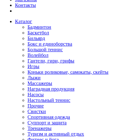
Контакты
Каталог
Бадминтон
Баскетбол
Бильярд
Бокс и единоборства
Большой теннис
Волейбол
Гантели, гири, грифы
Игры
Коньки роликовые, самокаты, скейты
Лыжи
Массажеры
Наградная продукция
Насосы
Настольный теннис
Прочие
Свистки
Спортивная одежда
Суппорт и защита
Тренажеры
Туризм и активный отдых
Фитнес и йога