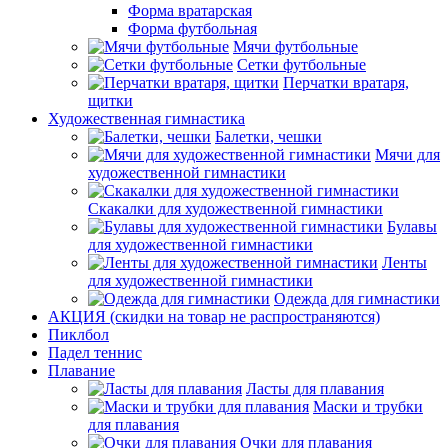
Форма вратарская
Форма футбольная
Мячи футбольные
Сетки футбольные
Перчатки вратаря,
щитки
Художественная гимнастика
Балетки, чешки
Мячи для
художественной гимнастики
Скакалки для художественной гимнастики
Булавы
для художественной гимнастики
Ленты
для художественной гимнастики
Одежда для гимнастики
АКЦИЯ (скидки на товар не распространяются)
Пиклбол
Падел теннис
Плавание
Ласты для плавания
Маски и трубки
для плавания
Очки для плавания