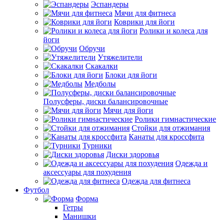
Эспандеры
Мячи для фитнеса
Коврики для йоги
Ролики и колеса для
йоги
Обручи
Утяжелители
Скакалки
Блоки для йоги
Медболы
Полусферы, диски балансировочные
Мячи для йоги
Ролики гимнастические
Стойки для отжимания
Канаты для кроссфита
Турники
Диски здоровья
Одежда и
аксессуары для похудения
Одежда для фитнеса
Футбол
Форма
Гетры
Манишки