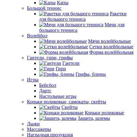
Капы
Большой теннис
Ракетки
для большого тенниса
Мячи для
большого тенниса
Волейбол
Мячи волейбольные
Сетки волейбольные
Форма волейбольная
Гантели, гири, грифы
Гантели
Гири
Грифы, блины
Игры
Бейсбол
Дартс
Настольные игры
Коньки роликовые, самокаты, скейты
Скейты
Коньки роликовые
Защита, шлемы
Лыжи
Массажеры
Наградная продукция