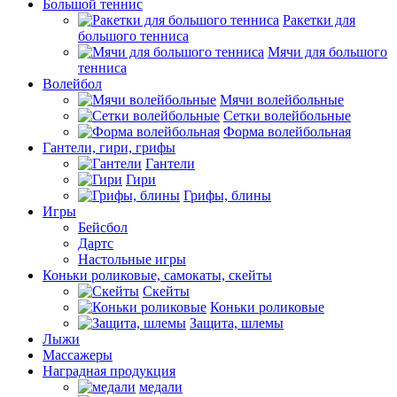
Большой теннис
Ракетки для
большого тенниса
Мячи для большого
тенниса
Волейбол
Мячи волейбольные
Сетки волейбольные
Форма волейбольная
Гантели, гири, грифы
Гантели
Гири
Грифы, блины
Игры
Бейсбол
Дартс
Настольные игры
Коньки роликовые, самокаты, скейты
Скейты
Коньки роликовые
Защита, шлемы
Лыжи
Массажеры
Наградная продукция
медали