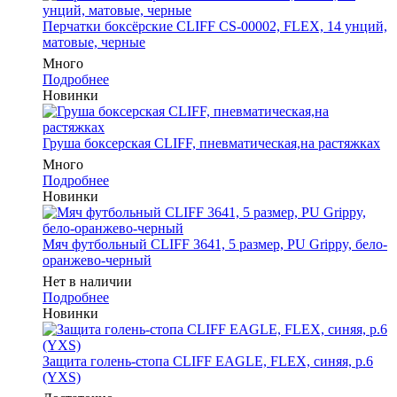
Перчатки боксёрские CLIFF CS-00002, FLEX, 14 унций,
матовые, черные
Много
Подробнее
Новинки
Груша боксерская CLIFF, пневматическая,на растяжках
Много
Подробнее
Новинки
Мяч футбольный CLIFF 3641, 5 размер, PU Grippy, бело-
оранжево-черный
Нет в наличии
Подробнее
Новинки
Защита голень-стопа CLIFF EAGLE, FLEX, синяя, р.6
(YXS)