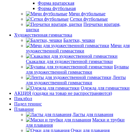
Форма вратарская
Форма футбольная
Мячи футбольные
Сетки футбольные
Перчатки вратаря,
щитки
Художественная гимнастика
Балетки, чешки
Мячи для
художественной гимнастики
Скакалки для художественной гимнастики
Булавы
для художественной гимнастики
Ленты
для художественной гимнастики
Одежда для гимнастики
АКЦИЯ (скидки на товар не распространяются)
Пиклбол
Падел теннис
Плавание
Ласты для плавания
Маски и трубки
для плавания
Очки для плавания