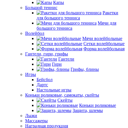
Капы
Большой теннис
Ракетки
для большого тенниса
Мячи для
большого тенниса
Волейбол
Мячи волейбольные
Сетки волейбольные
Форма волейбольная
Гантели, гири, грифы
Гантели
Гири
Грифы, блины
Игры
Бейсбол
Дартс
Настольные игры
Коньки роликовые, самокаты, скейты
Скейты
Коньки роликовые
Защита, шлемы
Лыжи
Массажеры
Наградная продукция