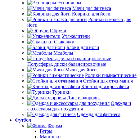
Эспандеры
Мячи для фитнеса
Коврики для йоги
Ролики и колеса для
йоги
Обручи
Утяжелители
Скакалки
Блоки для йоги
Медболы
Полусферы, диски балансировочные
Мячи для йоги
Ролики гимнастические
Стойки для отжимания
Канаты для кроссфита
Турники
Диски здоровья
Одежда и
аксессуары для похудения
Одежда для фитнеса
Футбол
Форма
Гетры
Манишки