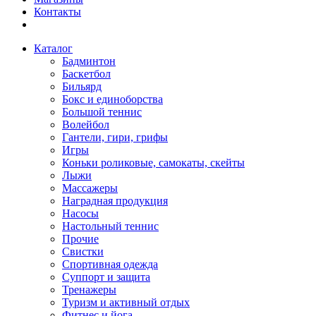
Контакты
Каталог
Бадминтон
Баскетбол
Бильярд
Бокс и единоборства
Большой теннис
Волейбол
Гантели, гири, грифы
Игры
Коньки роликовые, самокаты, скейты
Лыжи
Массажеры
Наградная продукция
Насосы
Настольный теннис
Прочие
Свистки
Спортивная одежда
Суппорт и защита
Тренажеры
Туризм и активный отдых
Фитнес и йога