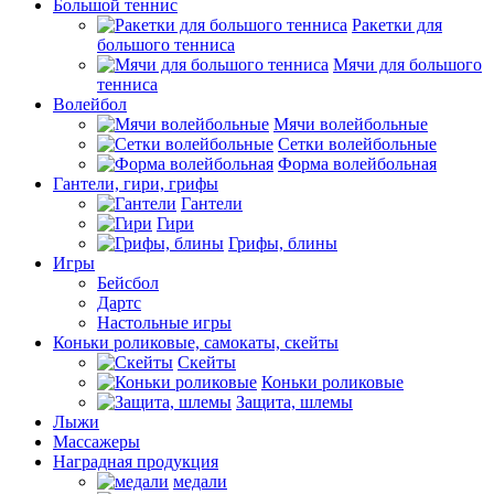
Большой теннис
Ракетки для
большого тенниса
Мячи для большого
тенниса
Волейбол
Мячи волейбольные
Сетки волейбольные
Форма волейбольная
Гантели, гири, грифы
Гантели
Гири
Грифы, блины
Игры
Бейсбол
Дартс
Настольные игры
Коньки роликовые, самокаты, скейты
Скейты
Коньки роликовые
Защита, шлемы
Лыжи
Массажеры
Наградная продукция
медали