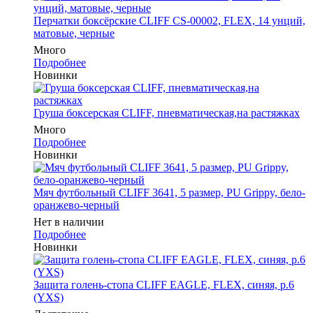
Перчатки боксёрские CLIFF CS-00002, FLEX, 14 унций,
матовые, черные
Много
Подробнее
Новинки
Груша боксерская CLIFF, пневматическая,на растяжках
Много
Подробнее
Новинки
Мяч футбольный CLIFF 3641, 5 размер, PU Grippy, бело-
оранжево-черный
Нет в наличии
Подробнее
Новинки
Защита голень-стопа CLIFF EAGLE, FLEX, синяя, р.6
(YXS)