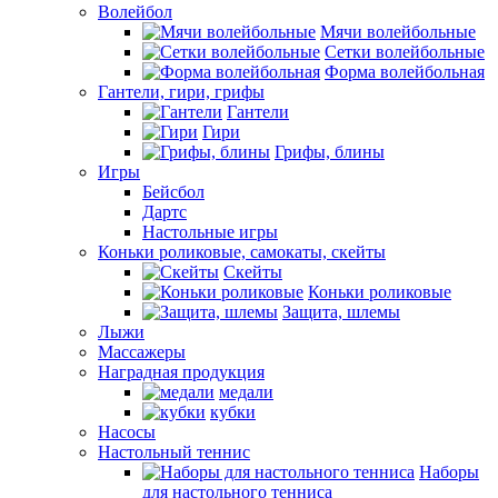
Волейбол
Мячи волейбольные
Сетки волейбольные
Форма волейбольная
Гантели, гири, грифы
Гантели
Гири
Грифы, блины
Игры
Бейсбол
Дартс
Настольные игры
Коньки роликовые, самокаты, скейты
Скейты
Коньки роликовые
Защита, шлемы
Лыжи
Массажеры
Наградная продукция
медали
кубки
Насосы
Настольный теннис
Наборы
для настольного тенниса