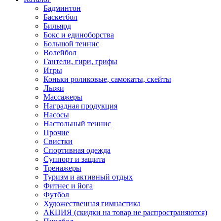
Бадминтон
Баскетбол
Бильярд
Бокс и единоборства
Большой теннис
Волейбол
Гантели, гири, грифы
Игры
Коньки роликовые, самокаты, скейты
Лыжи
Массажеры
Наградная продукция
Насосы
Настольный теннис
Прочие
Свистки
Спортивная одежда
Суппорт и защита
Тренажеры
Туризм и активный отдых
Фитнес и йога
Футбол
Художественная гимнастика
АКЦИЯ (скидки на товар не распространяются)