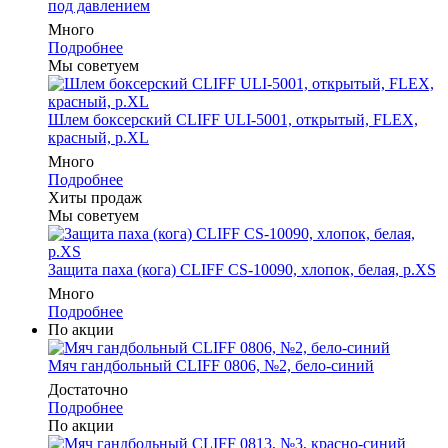
под давлением
Много
Подробнее
Мы советуем
Шлем боксерский CLIFF ULI-5001, открытый, FLEX,
красный, р.XL
Много
Подробнее
Хиты продаж
Мы советуем
Защита паха (кога) CLIFF CS-10090, хлопок, белая, р.XS
Много
Подробнее
По акции
Мяч гандбольный CLIFF 0806, №2, бело-синий
Достаточно
Подробнее
По акции