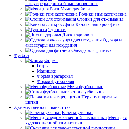
Полусферы, диски балансировочные
Мячи для йоги
Ролики гимнастические
Стойки для отжимания
Канаты для кроссфита
Турники
Диски здоровья
Одежда и
аксессуары для похудения
Одежда для фитнеса
Футбол
Форма
Гетры
Манишки
Форма вратарская
Форма футбольная
Мячи футбольные
Сетки футбольные
Перчатки вратаря,
щитки
Художественная гимнастика
Балетки, чешки
Мячи для
художественной гимнастики