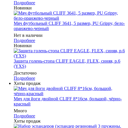
Подробнее
Новинки
Мяч футбольный CLIFF 3641, 5 размер, PU Grippy, бело-
оранжево-черный
Нет в наличии
Подробнее
Новинки
Защита голень-стопа CLIFF EAGLE, FLEX, синяя, р.6
(YXS)
Достаточно
Подробнее
Хиты продаж
Мяч для йоги двойной CLIFF 8*16см, большой, чёрно-
красный
Много
Подробнее
Хиты продаж