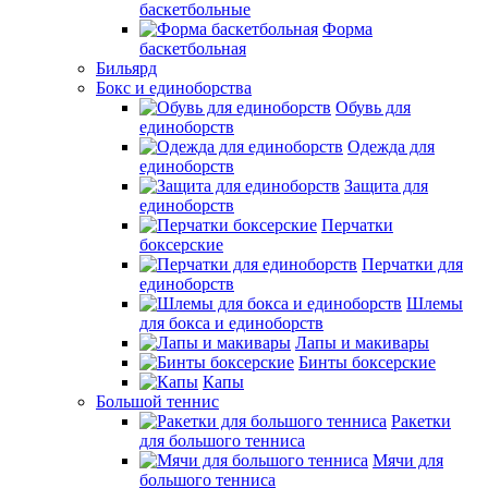
баскетбольные
Форма
баскетбольная
Бильярд
Бокс и единоборства
Обувь для
единоборств
Одежда для
единоборств
Защита для
единоборств
Перчатки
боксерские
Перчатки для
единоборств
Шлемы
для бокса и единоборств
Лапы и макивары
Бинты боксерские
Капы
Большой теннис
Ракетки
для большого тенниса
Мячи для
большого тенниса