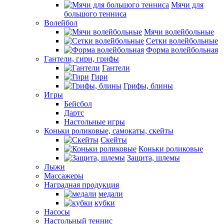
Мячи для
большого тенниса
Волейбол
Мячи волейбольные
Сетки волейбольные
Форма волейбольная
Гантели, гири, грифы
Гантели
Гири
Грифы, блины
Игры
Бейсбол
Дартс
Настольные игры
Коньки роликовые, самокаты, скейты
Скейты
Коньки роликовые
Защита, шлемы
Лыжи
Массажеры
Наградная продукция
медали
кубки
Насосы
Настольный теннис