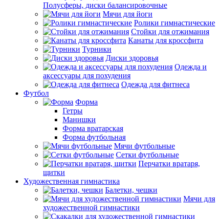
Полусферы, диски балансировочные
Мячи для йоги
Ролики гимнастические
Стойки для отжимания
Канаты для кроссфита
Турники
Диски здоровья
Одежда и
аксессуары для похудения
Одежда для фитнеса
Футбол
Форма
Гетры
Манишки
Форма вратарская
Форма футбольная
Мячи футбольные
Сетки футбольные
Перчатки вратаря,
щитки
Художественная гимнастика
Балетки, чешки
Мячи для
художественной гимнастики