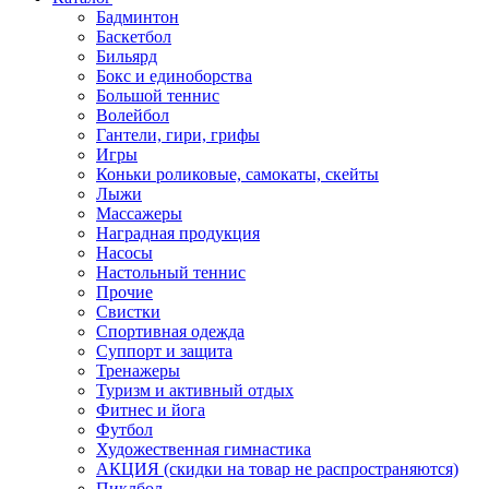
Бадминтон
Баскетбол
Бильярд
Бокс и единоборства
Большой теннис
Волейбол
Гантели, гири, грифы
Игры
Коньки роликовые, самокаты, скейты
Лыжи
Массажеры
Наградная продукция
Насосы
Настольный теннис
Прочие
Свистки
Спортивная одежда
Суппорт и защита
Тренажеры
Туризм и активный отдых
Фитнес и йога
Футбол
Художественная гимнастика
АКЦИЯ (скидки на товар не распространяются)
Пиклбол