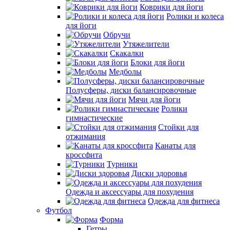
Коврики для йоги
Ролики и колеса
для йоги
Обручи
Утяжелители
Скакалки
Блоки для йоги
Медболы
Полусферы, диски балансировочные
Мячи для йоги
Ролики
гимнастические
Стойки для
отжимания
Канаты для
кроссфита
Турники
Диски здоровья
Одежда и аксессуары для похудения
Одежда для фитнеса
Футбол
Форма
Гетры