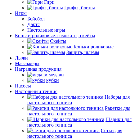
Гири
Грифы, блины
Игры
Бейсбол
Дартс
Настольные игры
Коньки роликовые, самокаты, скейты
Скейты
Коньки роликовые
Защита, шлемы
Лыжи
Массажеры
Наградная продукция
медали
кубки
Насосы
Настольный теннис
Наборы для
настольного тенниса
Ракетки для
настольного тенниса
Шарики для
настольного тенниса
Сетки для
настольного тенниса