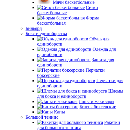
Мячи баскетбольные
Сетки
баскетбольные
Форма
баскетбольная
Бильярд
Бокс и единоборства
Обувь для
единоборств
Одежда для
единоборств
Защита для
единоборств
Перчатки
боксерские
Перчатки для
единоборств
Шлемы
для бокса и единоборств
Лапы и макивары
Бинты боксерские
Капы
Большой теннис
Ракетки
для большого тенниса