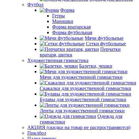
Футбол
Форма
Гетры
Манишки
Форма вратарская
Форма футбольная
Мячи футбольные
Сетки футбольные
Перчатки
вратаря, щитки
Художественная гимнастика
Балетки, чешки
Мячи для художественной гимнастики
Скакалки для художественной гимнастики
Булавы для художественной гимнастики
Ленты для художественной гимнастики
Одежда для
гимнастики
АКЦИЯ (скидки на товар не распространяются)
Пиклбол
Падел теннис