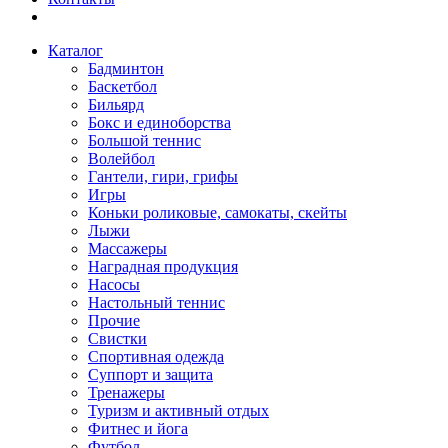
Каталог
Бадминтон
Баскетбол
Бильярд
Бокс и единоборства
Большой теннис
Волейбол
Гантели, гири, грифы
Игры
Коньки роликовые, самокаты, скейты
Лыжи
Массажеры
Наградная продукция
Насосы
Настольный теннис
Прочие
Свистки
Спортивная одежда
Суппорт и защита
Тренажеры
Туризм и активный отдых
Фитнес и йога
Футбол