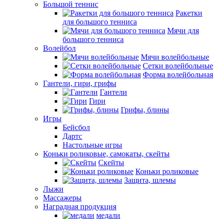
Большой теннис
Ракетки
для большого тенниса
Мячи для
большого тенниса
Волейбол
Мячи волейбольные
Сетки волейбольные
Форма волейбольная
Гантели, гири, грифы
Гантели
Гири
Грифы, блины
Игры
Бейсбол
Дартс
Настольные игры
Коньки роликовые, самокаты, скейты
Скейты
Коньки роликовые
Защита, шлемы
Лыжи
Массажеры
Наградная продукция
медали