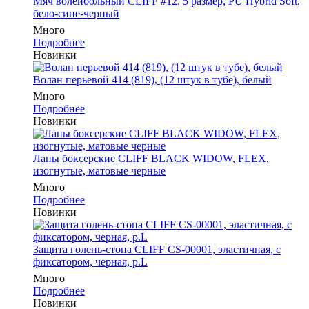
Мяч волейбольный CLIFF #12, 5 размер, PU Hybrid Soft,
бело-сине-черный
Много
Подробнее
Новинки
Волан перьевой 414 (819), (12 штук в тубе), белый
Много
Подробнее
Новинки
Лапы боксерские CLIFF BLACK WIDOW, FLEX,
изогнутые, матовые черные
Много
Подробнее
Новинки
Защита голень-стопа CLIFF CS-00001, эластичная, с
фиксатором, черная, р.L
Много
Подробнее
Новинки