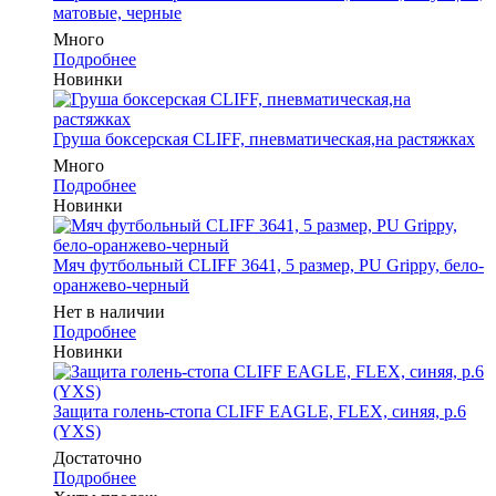
матовые, черные
Много
Подробнее
Новинки
Груша боксерская CLIFF, пневматическая,на растяжках
Много
Подробнее
Новинки
Мяч футбольный CLIFF 3641, 5 размер, PU Grippy, бело-
оранжево-черный
Нет в наличии
Подробнее
Новинки
Защита голень-стопа CLIFF EAGLE, FLEX, синяя, р.6
(YXS)
Достаточно
Подробнее