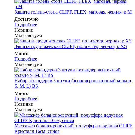
Защита голень-стопа CLIFF, FLEX, матовая, черная, р.M
Достаточно
Подробнее
Новинки
Мы советуем
Защита груди женская CLIFF, полиэстер, черная, р.XS
Много
Подробнее
Мы советуем
Набор эспандеров 3 штуки (эспандер ленточный кольцо
S, M, L) BS
Много
Подробнее
Новинки
Мы советуем
Массажер балансировочный, полусфера надувная CLIFF
Кристалл 16см, синяя