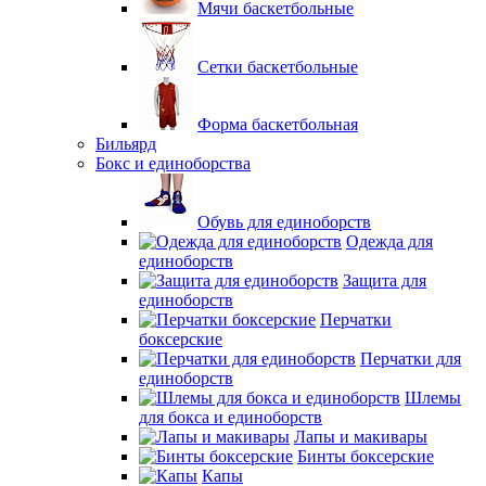
Мячи баскетбольные
Сетки баскетбольные
Форма баскетбольная
Бильярд
Бокс и единоборства
Обувь для единоборств
Одежда для
единоборств
Защита для
единоборств
Перчатки
боксерские
Перчатки для
единоборств
Шлемы
для бокса и единоборств
Лапы и макивары
Бинты боксерские
Капы