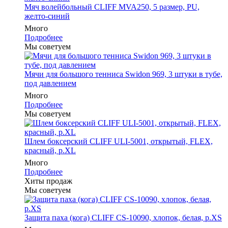
Мяч волейбольный CLIFF MVA250, 5 размер, PU,
желто-синий
Много
Подробнее
Мы советуем
Мячи для большого тенниса Swidon 969, 3 штуки в тубе,
под давлением
Много
Подробнее
Мы советуем
Шлем боксерский CLIFF ULI-5001, открытый, FLEX,
красный, р.XL
Много
Подробнее
Хиты продаж
Мы советуем
Защита паха (кога) CLIFF CS-10090, хлопок, белая, р.XS