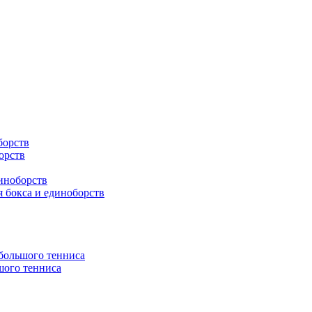
борств
орств
иноборств
 бокса и единоборств
 большого тенниса
шого тенниса