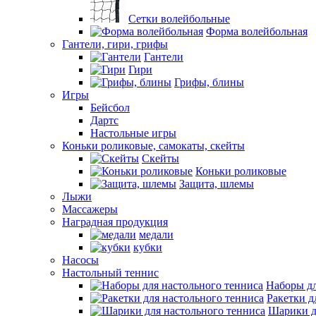
Сетки волейбольные
Форма волейбольная
Гантели, гири, грифы
Гантели
Гири
Грифы, блины
Игры
Бейсбол
Дартс
Настольные игры
Коньки роликовые, самокаты, скейты
Скейты
Коньки роликовые
Защита, шлемы
Лыжи
Массажеры
Наградная продукция
медали
кубки
Насосы
Настольный теннис
Наборы дл
Ракетки д
Шарики д