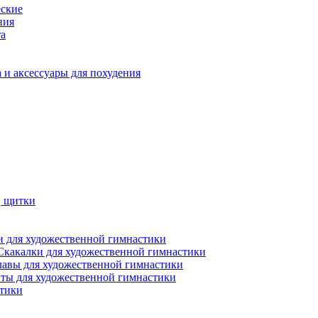
еские
ния
та
 и аксессуары для похудения
, щитки
 для художественной гимнастики
Скакалки для художественной гимнастики
лавы для художественной гимнастики
ты для художественной гимнастики
стики