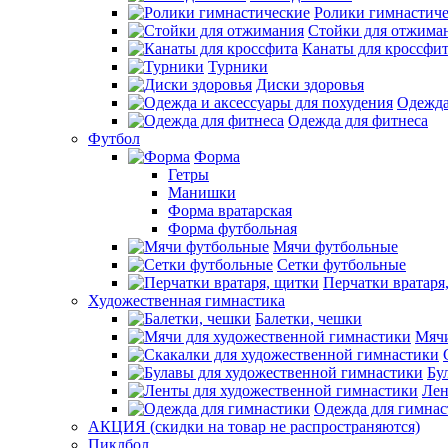
Ролики гимнастич
Стойки для отжима
Канаты для кроссфи
Турники
Диски здоровья
Одежда
Одежда для фитнеса
Футбол
Форма
Гетры
Манишки
Форма вратарская
Форма футбольная
Мячи футбольные
Сетки футбольные
Перчатки вратаря
Художественная гимнастика
Балетки, чешки
Мячи
Бу
Лен
Одежда для гимна
АКЦИЯ (скидки на товар не распространяются)
Пиклбол