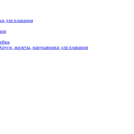
ки для плавания
ния
сейна
Круги, жилеты, нарукавники для плавания