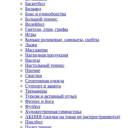
Баскетбол
Бильярд
Бокс и единоборства
Большой теннис
Волейбол
Гантели, гири, грифы
Игры
Коньки роликовые, самокаты, скейты
Лыжи
Массажеры
Наградная продукция
Насосы
Настольный теннис
Прочие
Свистки
Спортивная одежда
Суппорт и защита
Тренажеры
Туризм и активный отдых
Фитнес и йога
Футбол
Художественная гимнастика
АКЦИЯ (скидки на товар не распространяются)
Пиклбол
Падел теннис