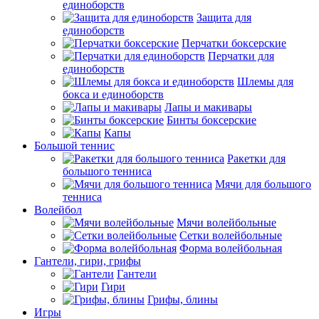
единоборств
Защита для
единоборств
Перчатки боксерские
Перчатки для
единоборств
Шлемы для
бокса и единоборств
Лапы и макивары
Бинты боксерские
Капы
Большой теннис
Ракетки для
большого тенниса
Мячи для большого
тенниса
Волейбол
Мячи волейбольные
Сетки волейбольные
Форма волейбольная
Гантели, гири, грифы
Гантели
Гири
Грифы, блины
Игры