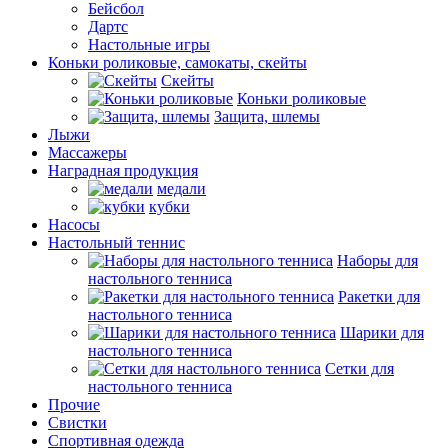
Бейсбол
Дартс
Настольные игры
Коньки роликовые, самокаты, скейты
Скейты
Коньки роликовые
Защита, шлемы
Лыжи
Массажеры
Наградная продукция
медали
кубки
Насосы
Настольный теннис
Наборы для
настольного тенниса
Ракетки для
настольного тенниса
Шарики для
настольного тенниса
Сетки для
настольного тенниса
Прочие
Свистки
Спортивная одежда