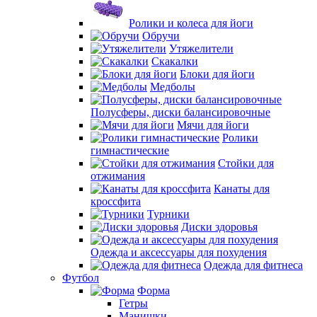
Ролики и колеса для йоги
Обручи
Утяжелители
Скакалки
Блоки для йоги
Медболы
Полусферы, диски балансировочные
Мячи для йоги
Ролики
гимнастические
Стойки для
отжимания
Канаты для
кроссфита
Турники
Диски здоровья
Одежда и аксессуары для похудения
Одежда для фитнеса
Футбол
Форма
Гетры
Манишки