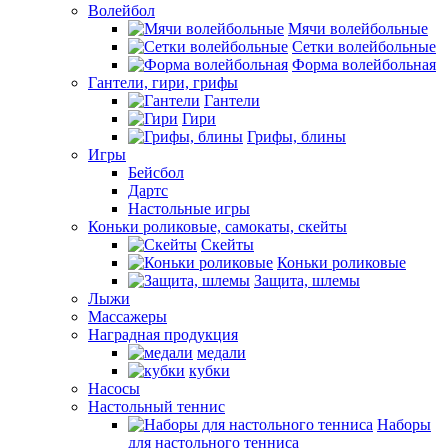
Волейбол
Мячи волейбольные
Сетки волейбольные
Форма волейбольная
Гантели, гири, грифы
Гантели
Гири
Грифы, блины
Игры
Бейсбол
Дартс
Настольные игры
Коньки роликовые, самокаты, скейты
Скейты
Коньки роликовые
Защита, шлемы
Лыжи
Массажеры
Наградная продукция
медали
кубки
Насосы
Настольный теннис
Наборы
для настольного тенниса