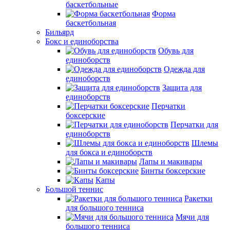
баскетбольные
Форма
баскетбольная
Бильярд
Бокс и единоборства
Обувь для
единоборств
Одежда для
единоборств
Защита для
единоборств
Перчатки
боксерские
Перчатки для
единоборств
Шлемы
для бокса и единоборств
Лапы и макивары
Бинты боксерские
Капы
Большой теннис
Ракетки
для большого тенниса
Мячи для
большого тенниса