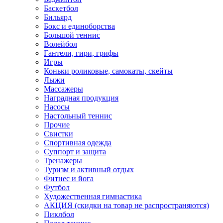
Баскетбол
Бильярд
Бокс и единоборства
Большой теннис
Волейбол
Гантели, гири, грифы
Игры
Коньки роликовые, самокаты, скейты
Лыжи
Массажеры
Наградная продукция
Насосы
Настольный теннис
Прочие
Свистки
Спортивная одежда
Суппорт и защита
Тренажеры
Туризм и активный отдых
Фитнес и йога
Футбол
Художественная гимнастика
АКЦИЯ (скидки на товар не распространяются)
Пиклбол