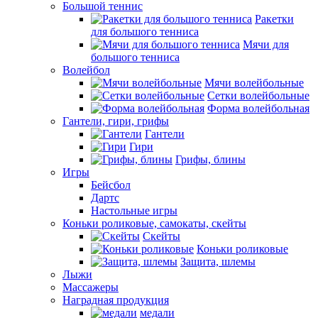
Большой теннис
Ракетки
для большого тенниса
Мячи для
большого тенниса
Волейбол
Мячи волейбольные
Сетки волейбольные
Форма волейбольная
Гантели, гири, грифы
Гантели
Гири
Грифы, блины
Игры
Бейсбол
Дартс
Настольные игры
Коньки роликовые, самокаты, скейты
Скейты
Коньки роликовые
Защита, шлемы
Лыжи
Массажеры
Наградная продукция
медали