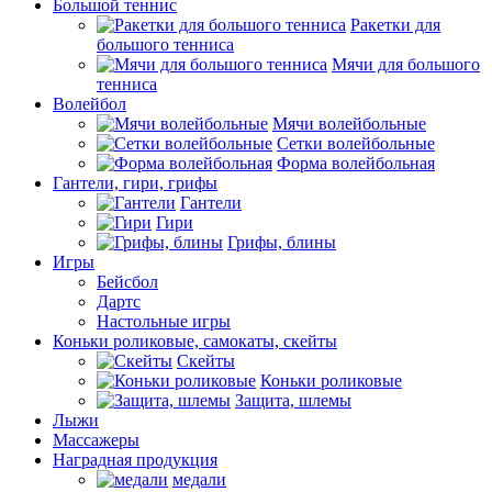
Большой теннис
Ракетки для
большого тенниса
Мячи для большого
тенниса
Волейбол
Мячи волейбольные
Сетки волейбольные
Форма волейбольная
Гантели, гири, грифы
Гантели
Гири
Грифы, блины
Игры
Бейсбол
Дартс
Настольные игры
Коньки роликовые, самокаты, скейты
Скейты
Коньки роликовые
Защита, шлемы
Лыжи
Массажеры
Наградная продукция
медали