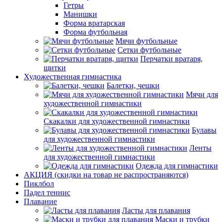
Гетры
Манишки
Форма вратарская
Форма футбольная
Мячи футбольные
Сетки футбольные
Перчатки вратаря,
щитки
Художественная гимнастика
Балетки, чешки
Мячи для
художественной гимнастики
Скакалки для художественной гимнастики
Булавы
для художественной гимнастики
Ленты
для художественной гимнастики
Одежда для гимнастики
АКЦИЯ (скидки на товар не распространяются)
Пиклбол
Падел теннис
Плавание
Ласты для плавания
Маски и трубки