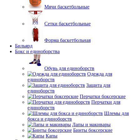
Мячи баскетбольные
Сетки баскетбольные
Форма баскетбольная
Бильярд
Бокс и единоборства
Обувь для единоборств
Одежда для
единоборств
Защита для
единоборств
Перчатки боксерские
Перчатки для
единоборств
Шлемы для
бокса и единоборств
Лапы и макивары
Бинты боксерские
Капы