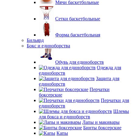
Мячи баскетбольные
Сетки баскетбольные
Форма баскетбольная
Бильярд
Бокс и единоборства
Обувь для единоборств
Одежда для
единоборств
Защита для
единоборств
Перчатки
боксерские
Перчатки для
единоборств
Шлемы
для бокса и единоборств
Лапы и макивары
Бинты боксерские
Капы