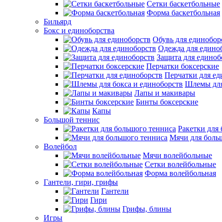
Сетки баскетбольные
Форма баскетбольная
Бильярд
Бокс и единоборства
Обувь для единобор
Одежда для едино
Защита для единоб
Перчатки боксерские
Перчатки для ед
Шлемы для
Лапы и макивары
Бинты боксерские
Капы
Большой теннис
Ракетки для
Мячи для боль
Волейбол
Мячи волейбольные
Сетки волейбольные
Форма волейбольная
Гантели, гири, грифы
Гантели
Гири
Грифы, блины
Игры