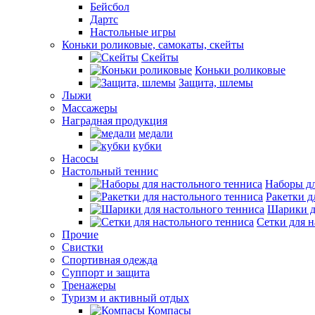
Бейсбол
Дартс
Настольные игры
Коньки роликовые, самокаты, скейты
Скейты
Коньки роликовые
Защита, шлемы
Лыжи
Массажеры
Наградная продукция
медали
кубки
Насосы
Настольный теннис
Наборы дл
Ракетки д
Шарики д
Сетки для н
Прочие
Свистки
Спортивная одежда
Суппорт и защита
Тренажеры
Туризм и активный отдых
Компасы