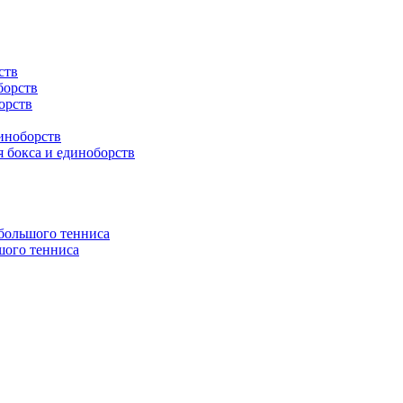
ств
борств
орств
иноборств
 бокса и единоборств
 большого тенниса
шого тенниса