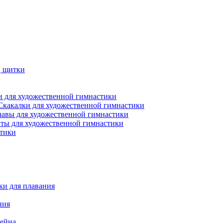
, щитки
 для художественной гимнастики
Скакалки для художественной гимнастики
лавы для художественной гимнастики
ты для художественной гимнастики
стики
ки для плавания
ния
сейна