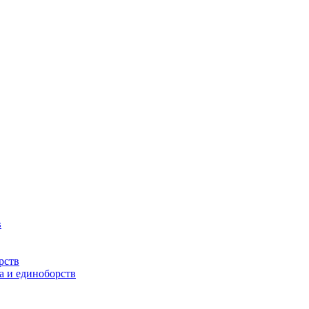
в
рств
а и единоборств