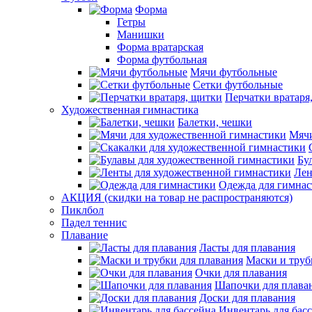
Форма
Гетры
Манишки
Форма вратарская
Форма футбольная
Мячи футбольные
Сетки футбольные
Перчатки вратаря
Художественная гимнастика
Балетки, чешки
Мячи
Бу
Лен
Одежда для гимна
АКЦИЯ (скидки на товар не распространяются)
Пиклбол
Падел теннис
Плавание
Ласты для плавания
Маски и труб
Очки для плавания
Шапочки для плава
Доски для плавания
Инвентарь для бас