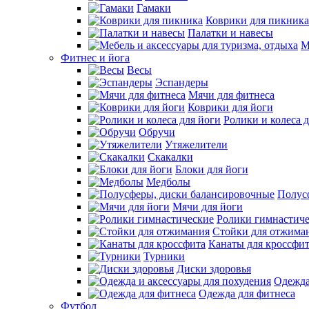
Гамаки
Коврики для пикника
Палатки и навесы
М
Фитнес и йога
Весы
Эспандеры
Мячи для фитнеса
Коврики для йоги
Ролики и колеса 
Обручи
Утяжелители
Скакалки
Блоки для йоги
Медболы
Полус
Мячи для йоги
Ролики гимнастич
Стойки для отжима
Канаты для кроссфи
Турники
Диски здоровья
Одежда
Одежда для фитнеса
Футбол