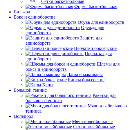
Сетки баскетбольные
Форма баскетбольная
Бильярд
Бокс и единоборства
Обувь для единоборств
Одежда для
единоборств
Защита для
единоборств
Перчатки боксерские
Перчатки для
единоборств
Шлемы для
бокса и единоборств
Лапы и макивары
Бинты боксерские
Капы
Большой теннис
Ракетки для
большого тенниса
Мячи для большого
тенниса
Волейбол
Мячи волейбольные
Сетки волейбольные