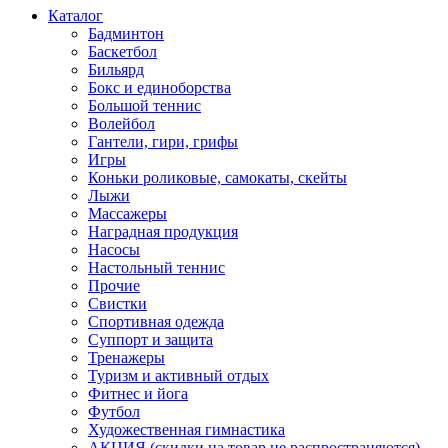
Каталог
Бадминтон
Баскетбол
Бильярд
Бокс и единоборства
Большой теннис
Волейбол
Гантели, гири, грифы
Игры
Коньки роликовые, самокаты, скейты
Лыжи
Массажеры
Наградная продукция
Насосы
Настольный теннис
Прочие
Свистки
Спортивная одежда
Суппорт и защита
Тренажеры
Туризм и активный отдых
Фитнес и йога
Футбол
Художественная гимнастика
АКЦИЯ (скидки на товар не распространяются)