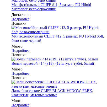
Мяч футбольный CLIFF #11, 5 размер, PU Hibrid
Microfiber, бело-серо-синий
Достаточно
Подробнее
Новинки
Мяч волейбольный CLIFF #12, 5 размер, PU Hybrid Soft,
бело-сине-черный
Много
Подробнее
Новинки
Волан перьевой 414 (819), (12 штук в тубе), белый
Много
Подробнее
Новинки
Лапы боксерские CLIFF BLACK WIDOW, FLEX,
изогнутые, матовые черные
Много
Подробнее