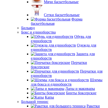
Мячи баскетбольные
Сетки баскетбольные
Форма
баскетбольная
Бильярд
Бокс и единоборства
Обувь для
единоборств
Одежда для
единоборств
Защита для
единоборств
Перчатки
боксерские
Перчатки для
единоборств
Шлемы
для бокса и единоборств
Лапы и макивары
Бинты боксерские
Капы
Большой теннис
Ракетки