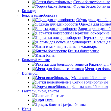
Сетки баскетбольные
Форма баскетбольная
Бильярд
Бокс и единоборства
Обувь для единобор
Одежда для едино
Защита для единоб
Перчатки боксерские
Перчатки для ед
Шлемы для
Лапы и макивары
Бинты боксерские
Капы
Большой теннис
Ракетки для
Мячи для боль
Волейбол
Мячи волейбольные
Сетки волейбольные
Форма волейбольная
Гантели, гири, грифы
Гантели
Гири
Грифы, блины
Игры