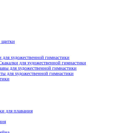
, щитки
 для художественной гимнастики
Скакалки для художественной гимнастики
лавы для художественной гимнастики
ты для художественной гимнастики
стики
ки для плавания
ния
сейна