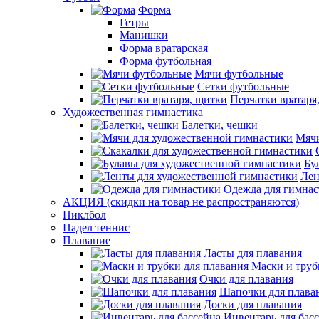
Форма
Гетры
Манишки
Форма вратарская
Форма футбольная
Мячи футбольные
Сетки футбольные
Перчатки вратаря
Художественная гимнастика
Балетки, чешки
Мячи
Бу
Лен
Одежда для гимна
АКЦИЯ (скидки на товар не распространяются)
Пиклбол
Падел теннис
Плавание
Ласты для плавания
Маски и труб
Очки для плавания
Шапочки для плава
Доски для плавания
Инвентарь для бас