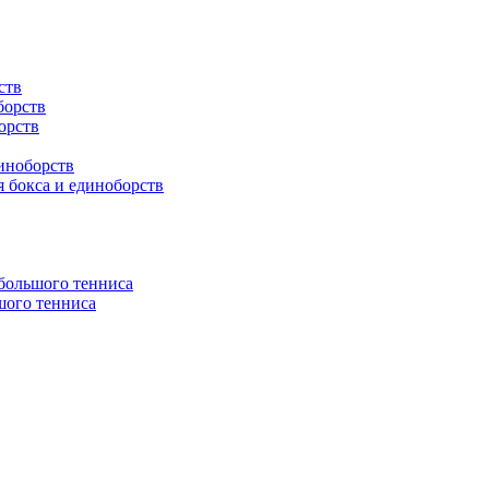
ств
борств
орств
иноборств
 бокса и единоборств
 большого тенниса
шого тенниса