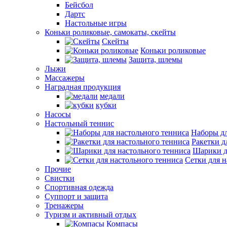
Бейсбол
Дартс
Настольные игры
Коньки роликовые, самокаты, скейты
Скейты
Коньки роликовые
Защита, шлемы
Лыжи
Массажеры
Наградная продукция
медали
кубки
Насосы
Настольный теннис
Наборы дл
Ракетки д
Шарики д
Сетки для н
Прочие
Свистки
Спортивная одежда
Суппорт и защита
Тренажеры
Туризм и активный отдых
Компасы