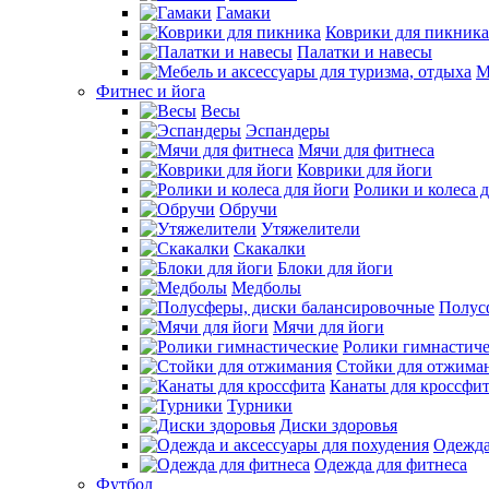
Гамаки
Коврики для пикника
Палатки и навесы
М
Фитнес и йога
Весы
Эспандеры
Мячи для фитнеса
Коврики для йоги
Ролики и колеса 
Обручи
Утяжелители
Скакалки
Блоки для йоги
Медболы
Полус
Мячи для йоги
Ролики гимнастич
Стойки для отжима
Канаты для кроссфи
Турники
Диски здоровья
Одежда
Одежда для фитнеса
Футбол