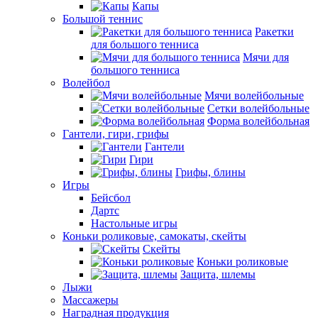
Капы
Большой теннис
Ракетки
для большого тенниса
Мячи для
большого тенниса
Волейбол
Мячи волейбольные
Сетки волейбольные
Форма волейбольная
Гантели, гири, грифы
Гантели
Гири
Грифы, блины
Игры
Бейсбол
Дартс
Настольные игры
Коньки роликовые, самокаты, скейты
Скейты
Коньки роликовые
Защита, шлемы
Лыжи
Массажеры
Наградная продукция