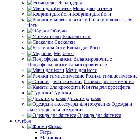
Эспандеры
Мячи для фитнеса
Коврики для йоги
Ролики и колеса для
йоги
Обручи
Утяжелители
Скакалки
Блоки для йоги
Медболы
Полусферы, диски балансировочные
Мячи для йоги
Ролики гимнастические
Стойки для отжимания
Канаты для кроссфита
Турники
Диски здоровья
Одежда и
аксессуары для похудения
Одежда для фитнеса
Футбол
Форма
Гетры
Манишки