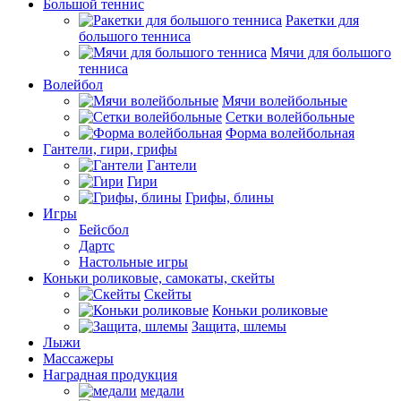
Большой теннис
Ракетки для
большого тенниса
Мячи для большого
тенниса
Волейбол
Мячи волейбольные
Сетки волейбольные
Форма волейбольная
Гантели, гири, грифы
Гантели
Гири
Грифы, блины
Игры
Бейсбол
Дартс
Настольные игры
Коньки роликовые, самокаты, скейты
Скейты
Коньки роликовые
Защита, шлемы
Лыжи
Массажеры
Наградная продукция
медали