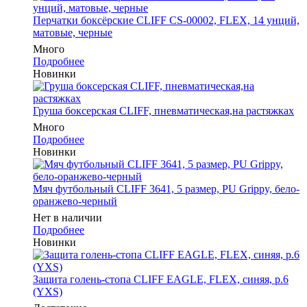
Перчатки боксёрские CLIFF CS-00002, FLEX, 14 унций,
матовые, черные
Много
Подробнее
Новинки
Груша боксерская CLIFF, пневматическая,на растяжках
Много
Подробнее
Новинки
Мяч футбольный CLIFF 3641, 5 размер, PU Grippy, бело-
оранжево-черный
Нет в наличии
Подробнее
Новинки
Защита голень-стопа CLIFF EAGLE, FLEX, синяя, р.6
(YXS)