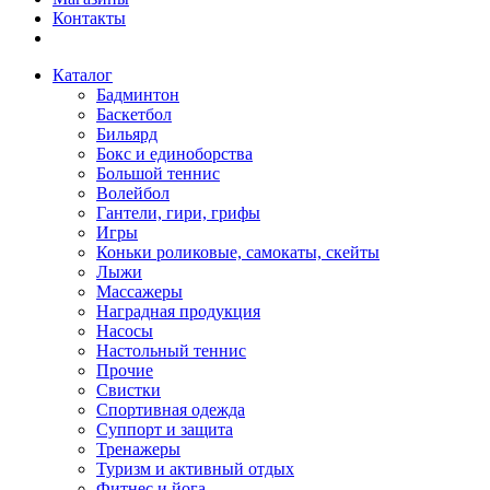
Контакты
Каталог
Бадминтон
Баскетбол
Бильярд
Бокс и единоборства
Большой теннис
Волейбол
Гантели, гири, грифы
Игры
Коньки роликовые, самокаты, скейты
Лыжи
Массажеры
Наградная продукция
Насосы
Настольный теннис
Прочие
Свистки
Спортивная одежда
Суппорт и защита
Тренажеры
Туризм и активный отдых
Фитнес и йога