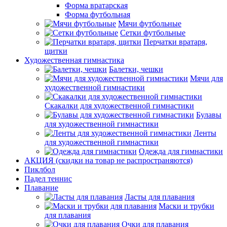
Форма вратарская
Форма футбольная
Мячи футбольные
Сетки футбольные
Перчатки вратаря,
щитки
Художественная гимнастика
Балетки, чешки
Мячи для
художественной гимнастики
Скакалки для художественной гимнастики
Булавы
для художественной гимнастики
Ленты
для художественной гимнастики
Одежда для гимнастики
АКЦИЯ (скидки на товар не распространяются)
Пиклбол
Падел теннис
Плавание
Ласты для плавания
Маски и трубки
для плавания
Очки для плавания