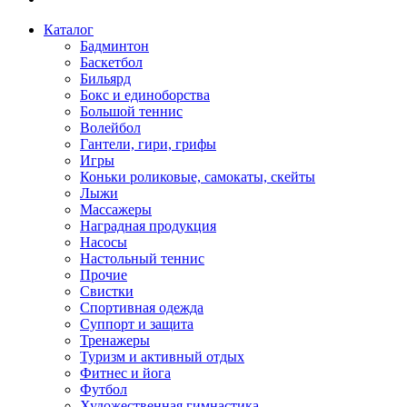
Каталог
Бадминтон
Баскетбол
Бильярд
Бокс и единоборства
Большой теннис
Волейбол
Гантели, гири, грифы
Игры
Коньки роликовые, самокаты, скейты
Лыжи
Массажеры
Наградная продукция
Насосы
Настольный теннис
Прочие
Свистки
Спортивная одежда
Суппорт и защита
Тренажеры
Туризм и активный отдых
Фитнес и йога
Футбол
Художественная гимнастика