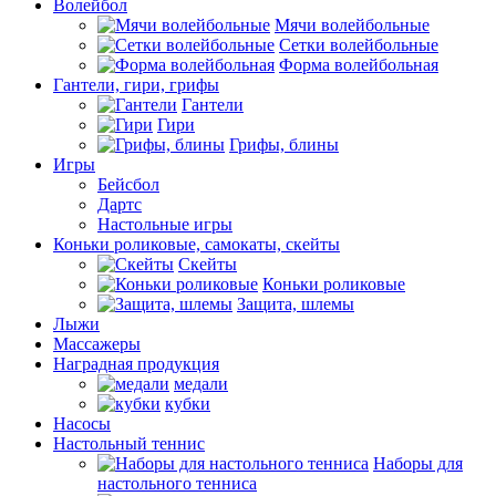
Волейбол
Мячи волейбольные
Сетки волейбольные
Форма волейбольная
Гантели, гири, грифы
Гантели
Гири
Грифы, блины
Игры
Бейсбол
Дартс
Настольные игры
Коньки роликовые, самокаты, скейты
Скейты
Коньки роликовые
Защита, шлемы
Лыжи
Массажеры
Наградная продукция
медали
кубки
Насосы
Настольный теннис
Наборы для
настольного тенниса