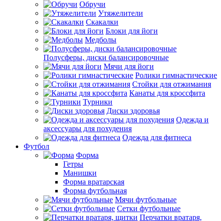
Обручи
Утяжелители
Скакалки
Блоки для йоги
Медболы
Полусферы, диски балансировочные
Мячи для йоги
Ролики гимнастические
Стойки для отжимания
Канаты для кроссфита
Турники
Диски здоровья
Одежда и
аксессуары для похудения
Одежда для фитнеса
Футбол
Форма
Гетры
Манишки
Форма вратарская
Форма футбольная
Мячи футбольные
Сетки футбольные
Перчатки вратаря,