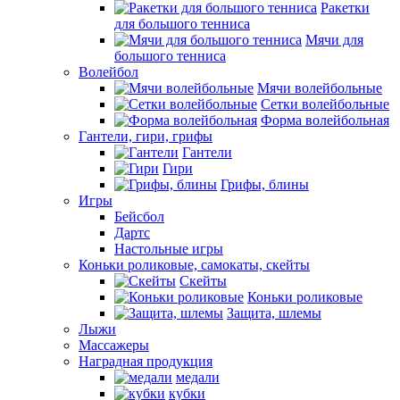
Ракетки
для большого тенниса
Мячи для
большого тенниса
Волейбол
Мячи волейбольные
Сетки волейбольные
Форма волейбольная
Гантели, гири, грифы
Гантели
Гири
Грифы, блины
Игры
Бейсбол
Дартс
Настольные игры
Коньки роликовые, самокаты, скейты
Скейты
Коньки роликовые
Защита, шлемы
Лыжи
Массажеры
Наградная продукция
медали
кубки