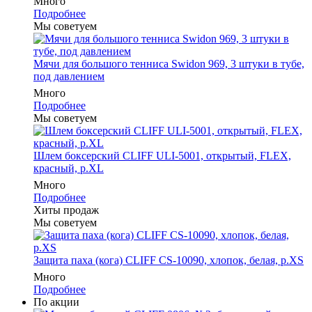
Много
Подробнее
Мы советуем
Мячи для большого тенниса Swidon 969, 3 штуки в тубе,
под давлением
Много
Подробнее
Мы советуем
Шлем боксерский CLIFF ULI-5001, открытый, FLEX,
красный, р.XL
Много
Подробнее
Хиты продаж
Мы советуем
Защита паха (кога) CLIFF CS-10090, хлопок, белая, р.XS
Много
Подробнее
По акции