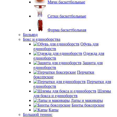
Мячи баскетбольные
Сетки баскетбольные
Форма баскетбольная
Бильярд
Бокс и единоборства
Обувь для
единоборств
Одежда для
единоборств
Защита для
единоборств
Перчатки
боксерские
Перчатки для
единоборств
Шлемы
для бокса и единоборств
Лапы и макивары
Бинты боксерские
Капы
Большой теннис