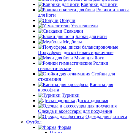
Коврики для йоги
Ролики и колеса
для йоги
Обручи
Утяжелители
Скакалки
Блоки для йоги
Медболы
Полусферы, диски балансировочные
Мячи для йоги
Ролики
гимнастические
Стойки для
отжимания
Канаты для
кроссфита
Турники
Диски здоровья
Одежда и аксессуары для похудения
Одежда для фитнеса
Футбол
Форма
Гетры