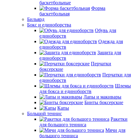
баскетбольные
Форма
баскетбольная
Бильярд
Бокс и единоборства
Обувь для
единоборств
Одежда для
единоборств
Защита для
единоборств
Перчатки
боксерские
Перчатки для
единоборств
Шлемы
для бокса и единоборств
Лапы и макивары
Бинты боксерские
Капы
Большой теннис
Ракетки
для большого тенниса
Мячи для
большого тенниса