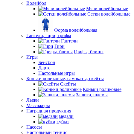
Волейбол
Мячи волейбольные
Сетки волейбольные
Форма волейбольная
Гантели, гири, грифы
Гантели
Гири
Грифы, блины
Игры
Бейсбол
Дартс
Настольные игры
Коньки роликовые, самокаты, скейты
Скейты
Коньки роликовые
Защита, шлемы
Лыжи
Массажеры
Наградная продукция
медали
кубки
Насосы
Настольный теннис