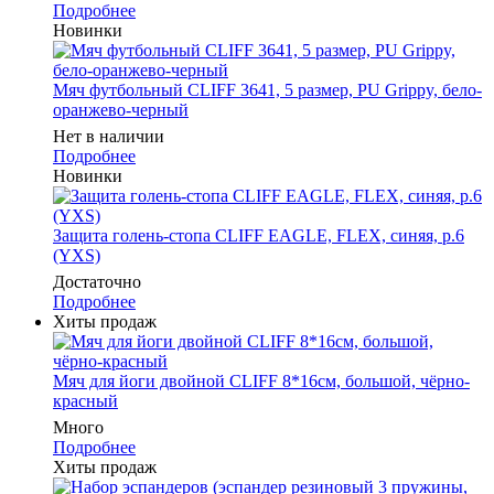
Подробнее
Новинки
Мяч футбольный CLIFF 3641, 5 размер, PU Grippy, бело-
оранжево-черный
Нет в наличии
Подробнее
Новинки
Защита голень-стопа CLIFF EAGLE, FLEX, синяя, р.6
(YXS)
Достаточно
Подробнее
Хиты продаж
Мяч для йоги двойной CLIFF 8*16см, большой, чёрно-
красный
Много
Подробнее
Хиты продаж