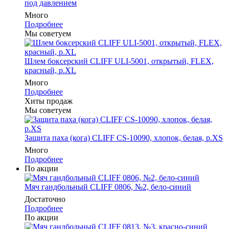
под давлением
Много
Подробнее
Мы советуем
Шлем боксерский CLIFF ULI-5001, открытый, FLEX,
красный, р.XL
Много
Подробнее
Хиты продаж
Мы советуем
Защита паха (кога) CLIFF CS-10090, хлопок, белая, р.XS
Много
Подробнее
По акции
Мяч гандбольный CLIFF 0806, №2, бело-синий
Достаточно
Подробнее
По акции