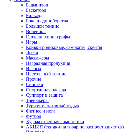
Бадминтон
Баскетбол
Бильярд
Бокс и единоборства
Большой теннис
Волейбол
Гантели, гири, грифы
Игры
Коньки роликовые, самокаты, скейты
Лыжи
Массажеры
Наградная продукция
Насосы
Настольный теннис
Прочие
Свистки
Спортивная одежда
Суппорт и защита
Тренажеры
Туризм и активный отдых
Фитнес и йога
Футбол
Художественная гимнастика
АКЦИЯ (скидки на товар не распространяются)