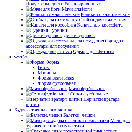
Полусферы, диски балансировочные
Мячи для йоги
Ролики гимнастические
Стойки для отжимания
Канаты для кроссфита
Турники
Диски здоровья
Одежда и
аксессуары для похудения
Одежда для фитнеса
Футбол
Форма
Гетры
Манишки
Форма вратарская
Форма футбольная
Мячи футбольные
Сетки футбольные
Перчатки вратаря,
щитки
Художественная гимнастика
Балетки, чешки
Мячи для
художественной гимнастики