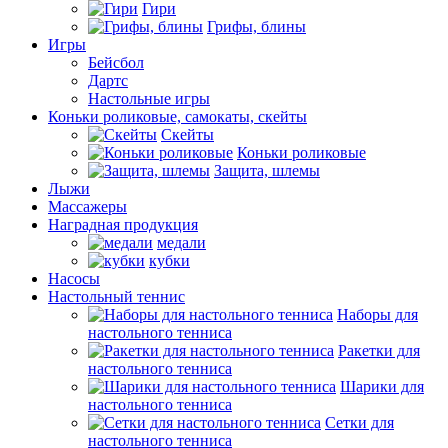
Гири
Грифы, блины
Игры
Бейсбол
Дартс
Настольные игры
Коньки роликовые, самокаты, скейты
Скейты
Коньки роликовые
Защита, шлемы
Лыжи
Массажеры
Наградная продукция
медали
кубки
Насосы
Настольный теннис
Наборы для
настольного тенниса
Ракетки для
настольного тенниса
Шарики для
настольного тенниса
Сетки для
настольного тенниса