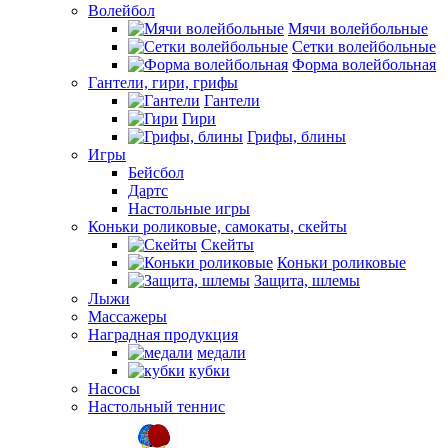
Волейбол
Мячи волейбольные
Сетки волейбольные
Форма волейбольная
Гантели, гири, грифы
Гантели
Гири
Грифы, блины
Игры
Бейсбол
Дартс
Настольные игры
Коньки роликовые, самокаты, скейты
Скейты
Коньки роликовые
Защита, шлемы
Лыжи
Массажеры
Наградная продукция
медали
кубки
Насосы
Настольный теннис