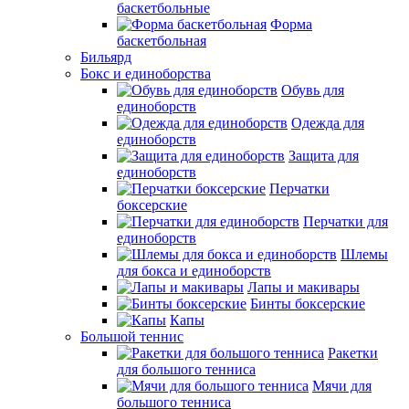
баскетбольные
Форма
баскетбольная
Бильярд
Бокс и единоборства
Обувь для
единоборств
Одежда для
единоборств
Защита для
единоборств
Перчатки
боксерские
Перчатки для
единоборств
Шлемы
для бокса и единоборств
Лапы и макивары
Бинты боксерские
Капы
Большой теннис
Ракетки
для большого тенниса
Мячи для
большого тенниса