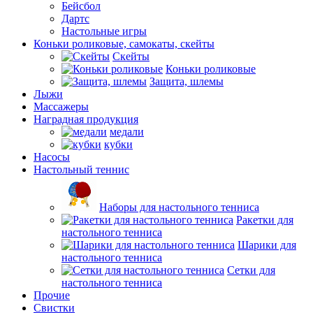
Бейсбол
Дартс
Настольные игры
Коньки роликовые, самокаты, скейты
Скейты
Коньки роликовые
Защита, шлемы
Лыжи
Массажеры
Наградная продукция
медали
кубки
Насосы
Настольный теннис
Наборы для настольного тенниса
Ракетки для
настольного тенниса
Шарики для
настольного тенниса
Сетки для
настольного тенниса
Прочие
Свистки