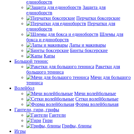
единоборств
Защита для
единоборств
Перчатки боксерские
Перчатки для
единоборств
Шлемы для
бокса и единоборств
Лапы и макивары
Бинты боксерские
Капы
Большой теннис
Ракетки для
большого тенниса
Мячи для большого
тенниса
Волейбол
Мячи волейбольные
Сетки волейбольные
Форма волейбольная
Гантели, гири, грифы
Гантели
Гири
Грифы, блины
Игры