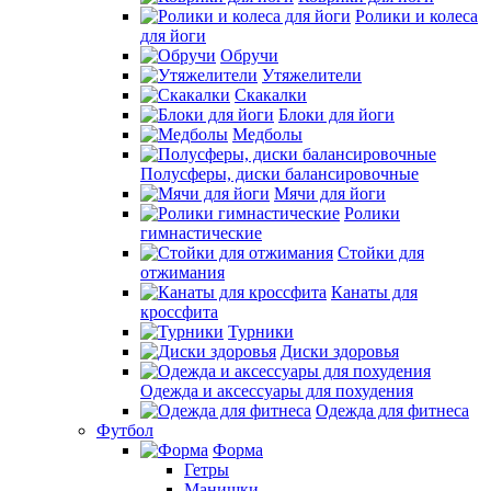
Ролики и колеса
для йоги
Обручи
Утяжелители
Скакалки
Блоки для йоги
Медболы
Полусферы, диски балансировочные
Мячи для йоги
Ролики
гимнастические
Стойки для
отжимания
Канаты для
кроссфита
Турники
Диски здоровья
Одежда и аксессуары для похудения
Одежда для фитнеса
Футбол
Форма
Гетры
Манишки