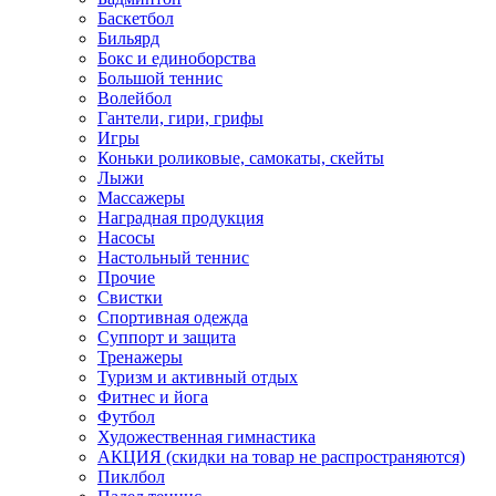
Баскетбол
Бильярд
Бокс и единоборства
Большой теннис
Волейбол
Гантели, гири, грифы
Игры
Коньки роликовые, самокаты, скейты
Лыжи
Массажеры
Наградная продукция
Насосы
Настольный теннис
Прочие
Свистки
Спортивная одежда
Суппорт и защита
Тренажеры
Туризм и активный отдых
Фитнес и йога
Футбол
Художественная гимнастика
АКЦИЯ (скидки на товар не распространяются)
Пиклбол