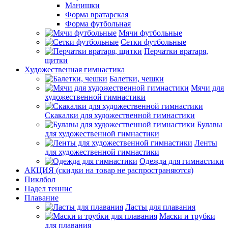
Манишки
Форма вратарская
Форма футбольная
Мячи футбольные
Сетки футбольные
Перчатки вратаря,
щитки
Художественная гимнастика
Балетки, чешки
Мячи для
художественной гимнастики
Скакалки для художественной гимнастики
Булавы
для художественной гимнастики
Ленты
для художественной гимнастики
Одежда для гимнастики
АКЦИЯ (скидки на товар не распространяются)
Пиклбол
Падел теннис
Плавание
Ласты для плавания
Маски и трубки
для плавания