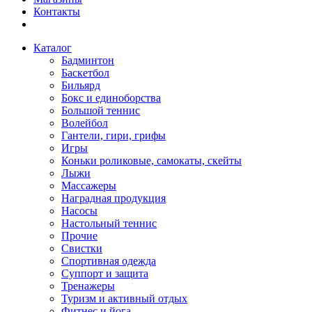
Контакты
Каталог
Бадминтон
Баскетбол
Бильярд
Бокс и единоборства
Большой теннис
Волейбол
Гантели, гири, грифы
Игры
Коньки роликовые, самокаты, скейты
Лыжи
Массажеры
Наградная продукция
Насосы
Настольный теннис
Прочие
Свистки
Спортивная одежда
Суппорт и защита
Тренажеры
Туризм и активный отдых
Фитнес и йога