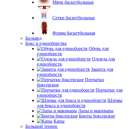
Мячи баскетбольные
Сетки баскетбольные
Форма баскетбольная
Бильярд
Бокс и единоборства
Обувь для
единоборств
Одежда для
единоборств
Защита для
единоборств
Перчатки
боксерские
Перчатки для
единоборств
Шлемы
для бокса и единоборств
Лапы и макивары
Бинты боксерские
Капы
Большой теннис