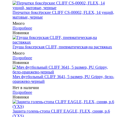
Перчатки боксёрские CLIFF CS-00002, FLEX, 14 унций,
матовые, черные
Много
Подробнее
Новинки
Груша боксерская CLIFF, пневматическая,на растяжках
Много
Подробнее
Новинки
Мяч футбольный CLIFF 3641, 5 размер, PU Grippy, бело-
оранжево-черный
Нет в наличии
Подробнее
Новинки
Защита голень-стопа CLIFF EAGLE, FLEX, синяя, р.6
(YXS)