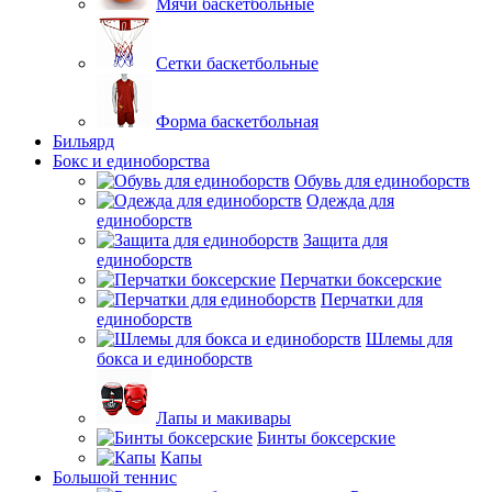
Мячи баскетбольные
Сетки баскетбольные
Форма баскетбольная
Бильярд
Бокс и единоборства
Обувь для единоборств
Одежда для
единоборств
Защита для
единоборств
Перчатки боксерские
Перчатки для
единоборств
Шлемы для
бокса и единоборств
Лапы и макивары
Бинты боксерские
Капы
Большой теннис